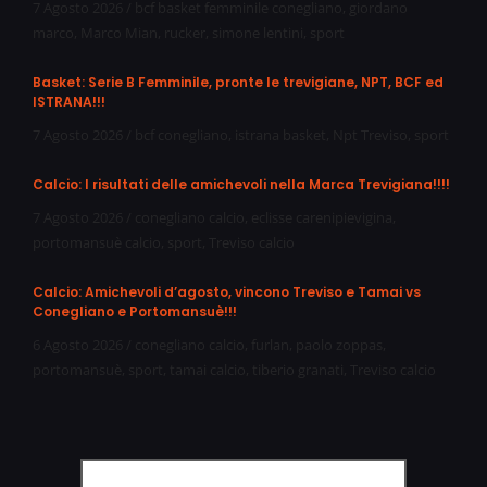
7 Agosto 2026
/
bcf basket femminile conegliano
,
giordano
marco
,
Marco Mian
,
rucker
,
simone lentini
,
sport
Basket: Serie B Femminile, pronte le trevigiane, NPT, BCF ed
ISTRANA!!!
7 Agosto 2026
/
bcf conegliano
,
istrana basket
,
Npt Treviso
,
sport
Calcio: I risultati delle amichevoli nella Marca Trevigiana!!!!
7 Agosto 2026
/
conegliano calcio
,
eclisse carenipievigina
,
portomansuè calcio
,
sport
,
Treviso calcio
Calcio: Amichevoli d’agosto, vincono Treviso e Tamai vs
Conegliano e Portomansuè!!!
6 Agosto 2026
/
conegliano calcio
,
furlan
,
paolo zoppas
,
portomansuè
,
sport
,
tamai calcio
,
tiberio granati
,
Treviso calcio