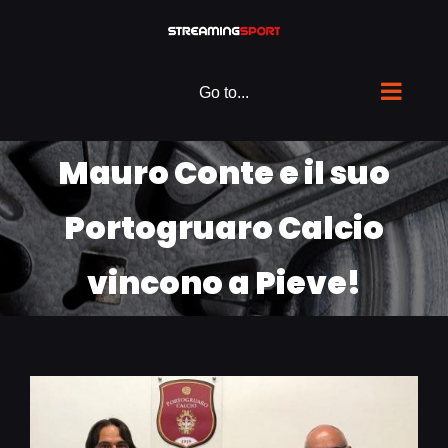
Skip
to
content
Go to...
Mauro Conte e il suo
Portogruaro Calcio
vincono a Pieve!