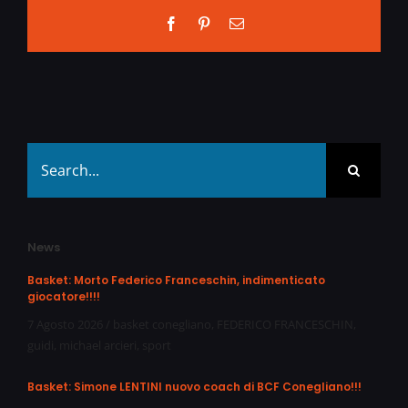
Facebook
Pinterest
Email
Search
for:
News
Basket: Morto Federico Franceschin, indimenticato
giocatore!!!!
7 Agosto 2026
/
basket conegliano
,
FEDERICO FRANCESCHIN
,
guidi
,
michael arcieri
,
sport
Basket: Simone LENTINI nuovo coach di BCF Conegliano!!!