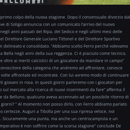
il primo colpo della nuova stagione. Dopo il consensuale divorzio da
eve di Soligo annuncia con un comunicato l’arrivo del nuovo
 negli anni passati del Ripa, del Sedico e negli ultimi mesi delle
 del Direttore Generale Luciano Tittonel e del Direttore Sportivo
n delineato e consolidato. “Abbiamo scelto Ferro perchè volevamo
a Bella negli anni della sua reggenza. Ci è piaciuto come tecnico,
oltre ai meriti calcistici di un giocatore da mandare in campo”
 conoscitore della categoria che andremo ad affrontare, conosce
 volte affrontate ed incontrate. Con lui avremo modo di continuare
lti giovani in rosa. In questi giorni parleremo con i giocatori per
 sul mercato alla ricerca di nuovi inserimenti da fare” afferma il
re da Belluno, qualcuno aveva accennato ad un possibile ritorno di
sti giorni? ” Al momento non posso dirlo, con Ferro abbiamo parlato
 certezze. Auguri a Tibolla per una sua ripresa veloce, noi
re. Sicuramente una punta, ma anche un centrocampista e un
L’imperativo è non soffrire come la scorsa stagione” conclude De