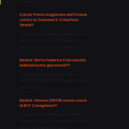
miccoli
Calcio: Prima stagionale dell’Eclisse
l
contro la Cisonese 5-2 risultato
finale!!!
8 Agosto 2026
/
cisonese calcio
,
de luca
,
filippo canato
,
luciano tittonel
,
mario
piovesana
,
massimo malerba
,
sport
Basket: Morto Federico Franceschin,
indimenticato giocatore!!!!
7 Agosto 2026
/
basket conegliano
,
FEDERICO FRANCESCHIN
,
guidi
,
michael
arcieri
,
sport
Basket: Simone LENTINI nuovo coach
di BCF Conegliano!!!
7 Agosto 2026
/
bcf basket femminile
conegliano
,
giordano marco
,
Marco Mian
,
rucker
,
simone lentini
,
sport