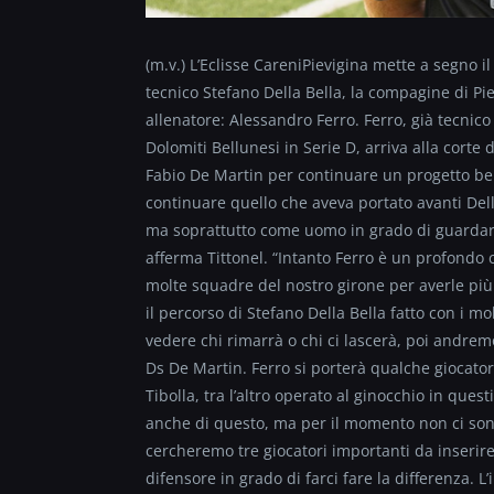
(m.v.) L’Eclisse CareniPievigina mette a segno 
tecnico Stefano Della Bella, la compagine di Pi
allenatore: Alessandro Ferro. Ferro, già tecnico
Dolomiti Bellunesi in Serie D, arriva alla corte
Fabio De Martin per continuare un progetto be
continuare quello che aveva portato avanti Dell
ma soprattutto come uomo in grado di guardare 
afferma Tittonel. “Intanto Ferro è un profondo
molte squadre del nostro girone per averle più
il percorso di Stefano Della Bella fatto con i mo
vedere chi rimarrà o chi ci lascerà, poi andremo
Ds De Martin. Ferro si porterà qualche giocato
Tibolla, tra l’altro operato al ginocchio in que
anche di questo, ma per il momento non ci sono
cercheremo tre giocatori importanti da inseri
difensore in grado di farci fare la differenza. 