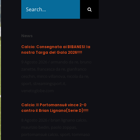
Search
for:
News
Calcio: Consegnata ai BIBANESI la
nostra Targa del Gala 2026!!!!
9 Agosto 2026
/
armando da re
,
bruno
zanette
,
francesca da re
,
gianfranco
ceschin
,
mirco villanova
,
nicola da re
,
sport
,
streamingsport.it
,
venetoglobe.com
Calcio: Il Portomansuè vince 2-0
contro il Brian Lignano(Serie D)!!!!
8 Agosto 2026
/
brian lignano calcio
,
maurizio bedin
,
paolo zoppas
,
portomansuè calcio
,
sport
,
tommaso