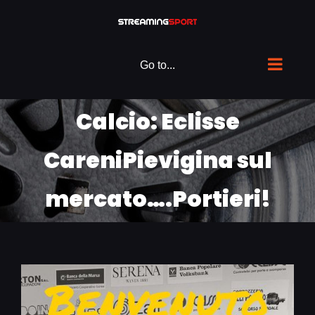
Skip
to
content
Go to...
Calcio: Eclisse
CareniPievigina sul
mercato….Portieri!