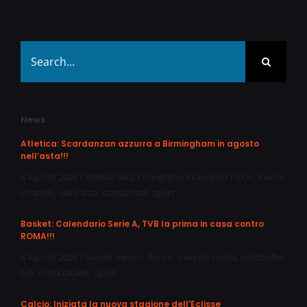
Search
for:
News
Atletica: Scardanzan azzurra a Birmingham in agosto
nell’asta!!!
4 Agosto 2026
/
Atletica Silca Conegliano
,
Francesco Piccin
,
marco
chiarello
,
salto asta
,
scardanzan
,
sport
Basket: Calendario Serie A, TVB la prima in casa contro
ROMA!!!
4 Agosto 2026
/
basket treviso
,
doncic
,
marcelo nicola
,
nutribullet
tvb
,
roma basket
,
sport
Calcio: Iniziata la nuova stagione dell’Eclisse