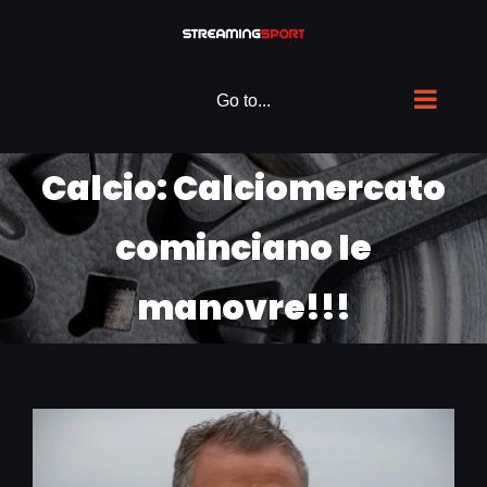
Skip
to
content
Go to...
Calcio: Calciomercato
cominciano le
manovre!!!