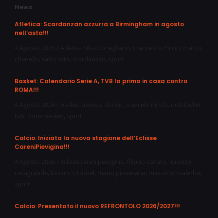
News
Atletica: Scardanzan azzurra a Birmingham in agosto
nell’asta!!!
4 Agosto 2026
/
Atletica Silca Conegliano
,
Francesco Piccin
,
marco
chiarello
,
salto asta
,
scardanzan
,
sport
Basket: Calendario Serie A, TVB la prima in casa contro
ROMA!!!
4 Agosto 2026
/
basket treviso
,
doncic
,
marcelo nicola
,
nutribullet
tvb
,
roma basket
,
sport
Calcio: Iniziata la nuova stagione dell’Eclisse
CareniPievigina!!!
4 Agosto 2026
/
eclisse carenipievigina
,
filippo canato
,
lorenzo
casagrande
,
luciano tittonel
,
mario piovesana
,
massimo malerba
,
sport
Calcio: Presentato il nuovo REFRONTOLO 2026/2027!!!