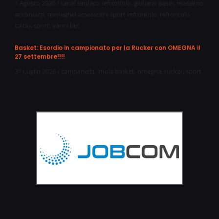
1 Agosto 2026
/
canal sindaco refrontolo
,
giuliano pasin
,
massimo
antoniazzi
,
meneghel assessotre sport refrontolo
,
refrontolo
calcio
,
sport
,
vanni bet
Basket: Esordio in campionato per la Rucker con OMEGNA il
27 settembre!!!!
31 Luglio 2026
/
campanella
,
imola basket
,
omegna
,
rucker
,
sport