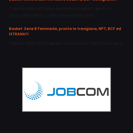
7 Agosto 2026
/
bcf basket femminile conegliano
,
giordano
marco
,
Marco Mian
,
rucker
,
simone lentini
,
sport
Basket: Serie B Femminile, pronte le trevigiane, NPT, BCF ed
ISTRANA!!!
7 Agosto 2026
/
bcf conegliano
,
istrana basket
,
Npt Treviso
,
sport