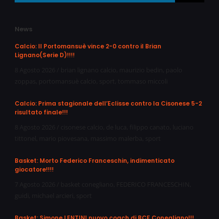
News
Calcio: Il Portomansuè vince 2-0 contro il Brian
Lignano(Serie D)!!!!
8 Agosto 2026
/
brian lignano calcio
,
maurizio bedin
,
paolo
zoppas
,
portomansuè calcio
,
sport
,
tommaso miccoli
Calcio: Prima stagionale dell’Eclisse contro la Cisonese 5-2
risultato finale!!!
8 Agosto 2026
/
cisonese calcio
,
de luca
,
filippo canato
,
luciano
tittonel
,
mario piovesana
,
massimo malerba
,
sport
Basket: Morto Federico Franceschin, indimenticato
giocatore!!!!
7 Agosto 2026
/
basket conegliano
,
FEDERICO FRANCESCHIN
,
guidi
,
michael arcieri
,
sport
Basket: Simone LENTINI nuovo coach di BCF Conegliano!!!