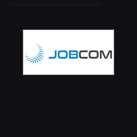
tittonel
,
mario piovesana
,
massimo malerba
,
sport