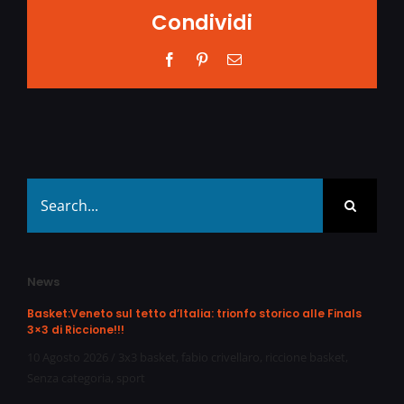
Condividi
Facebook
Pinterest
Email
Search
for:
News
Basket:Veneto sul tetto d’Italia: trionfo storico alle Finals
3×3 di Riccione!!!
10 Agosto 2026
/
3x3 basket
,
fabio crivellaro
,
riccione basket
,
Senza categoria
,
sport