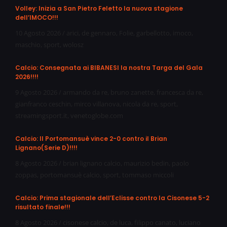
Volley: Inizia a San Pietro Feletto la nuova stagione
dell’IMOCO!!!
10 Agosto 2026
/
arici
,
de gennaro
,
Folie
,
garbellotto
,
imoco
,
maschio
,
sport
,
wolosz
Calcio: Consegnata ai BIBANESI la nostra Targa del Gala
2026!!!!
9 Agosto 2026
/
armando da re
,
bruno zanette
,
francesca da re
,
gianfranco ceschin
,
mirco villanova
,
nicola da re
,
sport
,
streamingsport.it
,
venetoglobe.com
Calcio: Il Portomansuè vince 2-0 contro il Brian
Lignano(Serie D)!!!!
8 Agosto 2026
/
brian lignano calcio
,
maurizio bedin
,
paolo
zoppas
,
portomansuè calcio
,
sport
,
tommaso miccoli
Calcio: Prima stagionale dell’Eclisse contro la Cisonese 5-2
risultato finale!!!
8 Agosto 2026
/
cisonese calcio
,
de luca
,
filippo canato
,
luciano