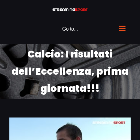
Skip
to
content
Go to...
Calcio: I risultati
dell’Eccellenza, prima
giornata!!!