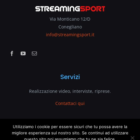
Via Monticano 12/D
Conegliano
info@streamingsport.it
Servizi
Realizzazione video, interviste, riprese.
Contattaci qui
www.streamingsport.it
Utilizziamo i cookie per essere sicuri che tu possa avere la
migliore esperienza sul nostro sito. Se continui ad utilizzare
questo sito noi assumiamo che tu ne sia felice.