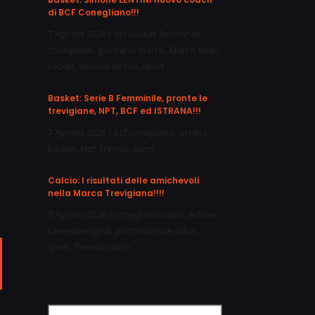
di BCF Conegliano!!!
7 Agosto 2026
/
bcf basket femminile
conegliano
,
giordano marco
,
Marco Mian
,
rucker
,
simone lentini
,
sport
Basket: Serie B Femminile, pronte le
trevigiane, NPT, BCF ed ISTRANA!!!
7 Agosto 2026
/
bcf conegliano
,
istrana
basket
,
Npt Treviso
,
sport
Calcio: I risultati delle amichevoli
nella Marca Trevigiana!!!!
7 Agosto 2026
/
conegliano calcio
,
eclisse
carenipievigina
,
portomansuè calcio
,
sport
,
Treviso calcio
ail