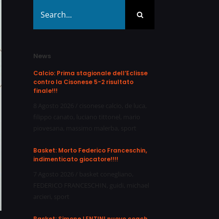
Search
for:
News
Calcio: Prima stagionale dell’Eclisse
contro la Cisonese 5-2 risultato
finale!!!
8 Agosto 2026
/
cisonese calcio
,
de luca
,
filippo canato
,
luciano tittonel
,
mario
piovesana
,
massimo malerba
,
sport
Basket: Morto Federico Franceschin,
indimenticato giocatore!!!!
7 Agosto 2026
/
basket conegliano
,
FEDERICO FRANCESCHIN
,
guidi
,
michael
arcieri
,
sport
Basket: Simone LENTINI nuovo coach