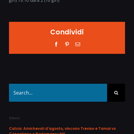
giri) 15.10 Gara 2 (10 giri)
Condividi
Facebook
Pinterest
Email
Search
for:
News
Calcio: Amichevoli d’agosto, vincono Treviso e Tamai vs
Conegliano e Portomansuè!!!