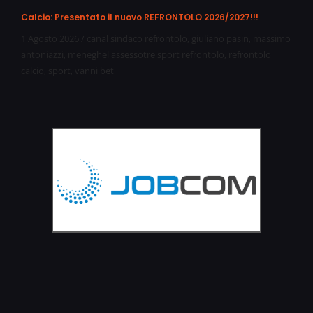
Calcio: Presentato il nuovo REFRONTOLO 2026/2027!!!
1 Agosto 2026
/
canal sindaco refrontolo
,
giuliano pasin
,
massimo
antoniazzi
,
meneghel assessotre sport refrontolo
,
refrontolo
calcio
,
sport
,
vanni bet