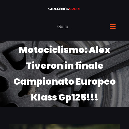
Skip
to
content
Go to...
Motociclismo: Alex
Tiveron in finale
Campionato Europeo
Klass Gp125!!!