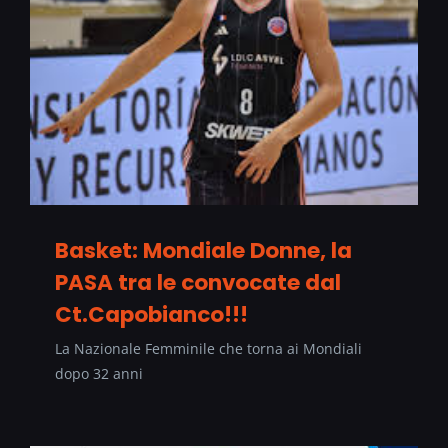
Basket: Mondiale Donne, la
PASA tra le convocate dal
Ct.Capobianco!!!
La Nazionale Femminile che torna ai Mondiali
dopo 32 anni