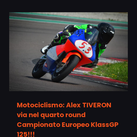
Motociclismo: Alex TIVERON
via nel quarto round
Campionato Europeo KlassGP
125!!!