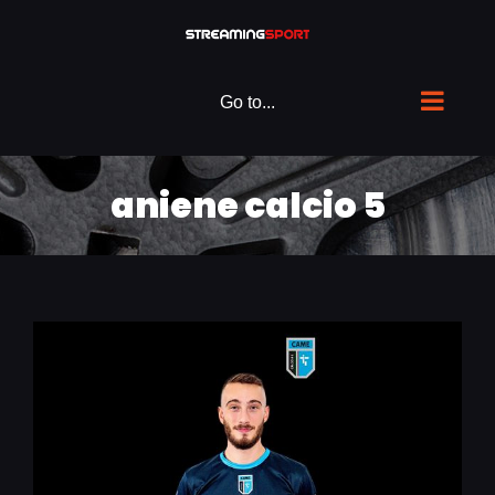
Skip
to
content
Go to...
aniene calcio 5