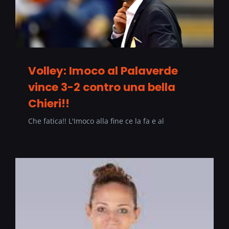
Volley: Imoco al Palaverde
vince 3-2 contro una bella
Chieri!!
Che fatica!! L'Imoco alla fine ce la fa e al