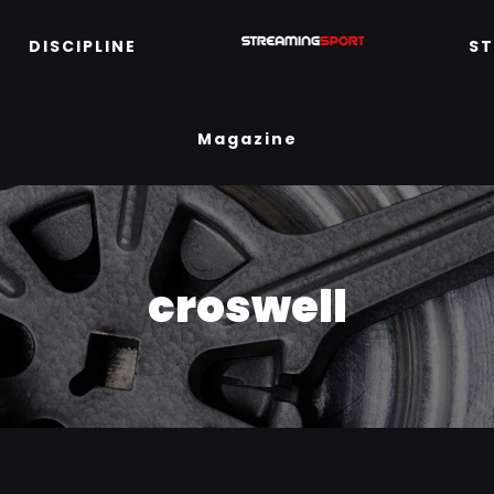
DISCIPLINE
S
Magazine
croswell