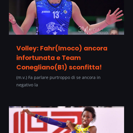
Volley: Fahr(Imoco) ancora
infortunata e Team
Conegliano(B1) sconfitta!
(m.v.) Fa parlare purtroppo di se ancora in
negativo la