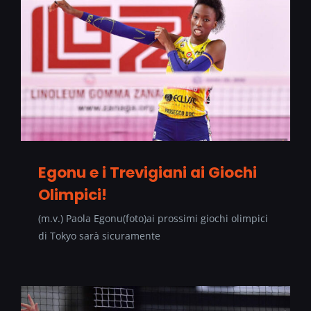
Egonu e i Trevigiani ai Giochi
Olimpici!
(m.v.) Paola Egonu(foto)ai prossimi giochi olimpici
di Tokyo sarà sicuramente