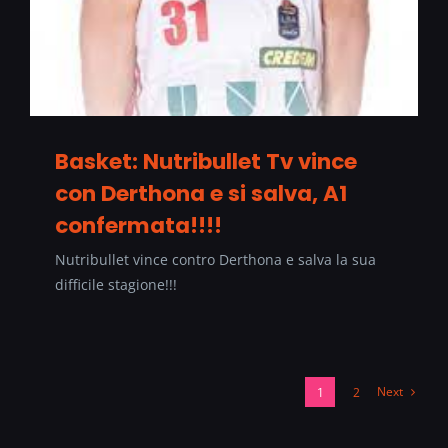
Basket: Nutribullet Tv vince
con Derthona e si salva, A1
confermata!!!!
Nutribullet vince contro Derthona e salva la sua
difficile stagione!!!
Next
1
2