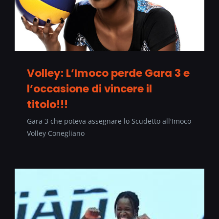
Volley: L’Imoco perde Gara 3 e
l’occasione di vincere il
titolo!!!
Gara 3 che poteva assegnare lo Scudetto all'Imoco
Volley Conegliano