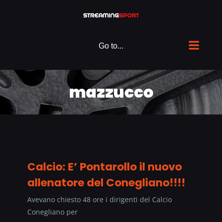
Skip
to
content
Go to...
mazzucco
Calcio: E’ Pontarollo il nuovo
allenatore del Conegliano!!!!
Avevano chiesto 48 ore i dirigenti del Calcio
Conegliano per