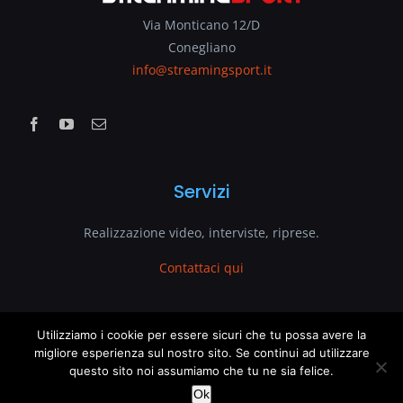
Via Monticano 12/D
Conegliano
info@streamingsport.it
Servizi
Realizzazione video, interviste, riprese.
Contattaci qui
www.streamingsport.it
Utilizziamo i cookie per essere sicuri che tu possa avere la
migliore esperienza sul nostro sito. Se continui ad utilizzare
questo sito noi assumiamo che tu ne sia felice.
è un sito web di
VenetoGlobe.com
This website uses cookies and third party services.
OK
Ok