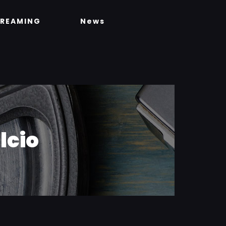
TREAMING
News
lcio