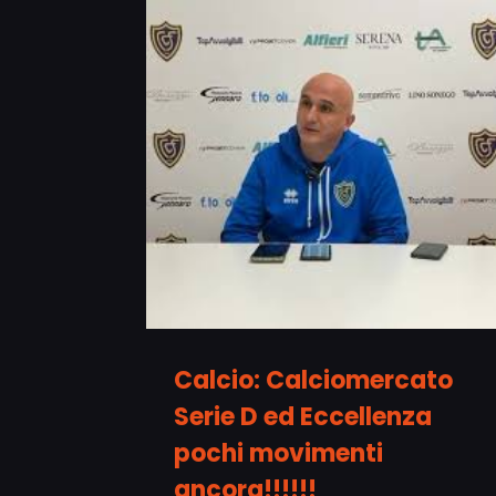
Calcio: Calciomercato
Serie D ed Eccellenza
pochi movimenti
ancora!!!!!!