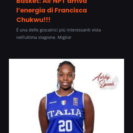
Basket: All’NPT arriva
l’energia di Francisca
Chukwu!!!
È una delle giocatrici più interessanti vista
nell’ultima stagione. Miglior