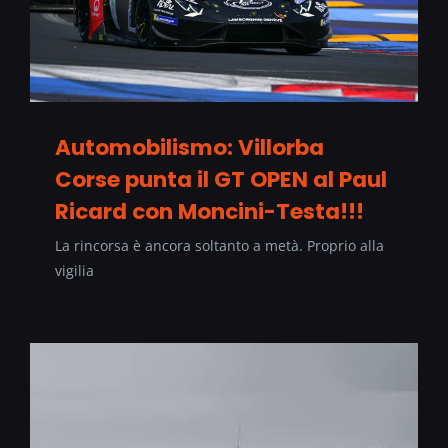
Automobilismo: Villorba
Corse punta il GT OPEN al Paul
Ricard con Moncini-Testa!!!
La rincorsa è ancora soltanto a metà. Proprio alla
vigilia