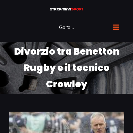
Skip
to
content
Go to...
Divorzio tra Benetton
Rugby e il tecnico
Crowley