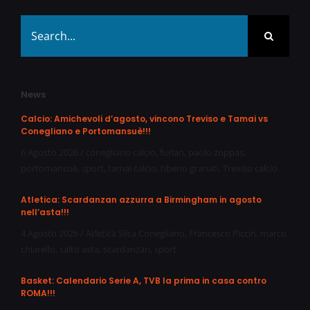
Search
for:
News
Calcio: Amichevoli d’agosto, vincono Treviso e Tamai vs
Conegliano e Portomansuè!!!
6 Agosto 2026
/
conegliano calcio
,
furlan
,
paolo zoppas
,
portomansuè
,
sport
,
tamai calcio
,
tiberio granati
,
Treviso calcio
Atletica: Scardanzan azzurra a Birmingham in agosto
nell’asta!!!
4 Agosto 2026
/
Atletica Silca Conegliano
,
Francesco Piccin
,
marco
chiarello
,
salto asta
,
scardanzan
,
sport
Basket: Calendario Serie A, TVB la prima in casa contro
ROMA!!!