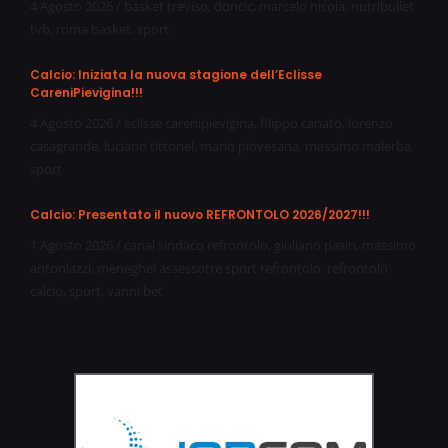
4 Agosto 2026
/
basket treviso
,
doncic
,
marcelo nicola
,
nutribullet
tvb
,
roma basket
,
sport
Calcio: Iniziata la nuova stagione dell’Eclisse
CareniPievigina!!!
4 Agosto 2026
/
eclisse carenipievigina
,
filippo canato
,
lorenzo
casagrande
,
luciano tittonel
,
mario piovesana
,
massimo malerba
,
sport
Calcio: Presentato il nuovo REFRONTOLO 2026/2027!!!
1 Agosto 2026
/
canal sindaco refrontolo
,
giuliano pasin
,
massimo
antoniazzi
,
meneghel assessotre sport refrontolo
,
refrontolo
calcio
,
sport
,
vanni bet