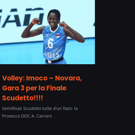
Volley: Imoco – Novara,
Gara 3 per la Finale
Scudetto!!!!
Semifinali Scudetto tutte d’un fiato: la
Prosecco DOC A. Carraro