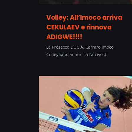
Volley: All’Imoco arriva
CEKULAEV e rinnova
ADIGWE!!!!
La Prosecco DOC A. Carraro Imoco
Conegliano annuncia l’arrivo di