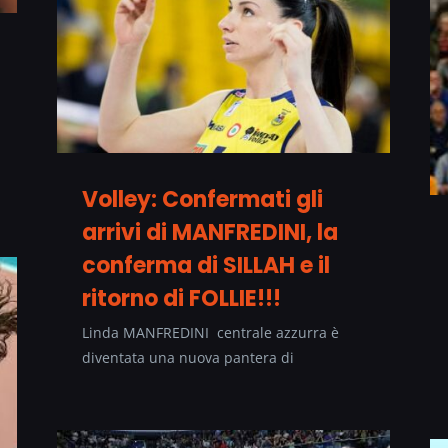
Volley: Confermati gli
arrivi di MANFREDINI, la
conferma di SILLAH e il
ritorno di FOLLIE!!!
Linda MANFREDINI centrale azzurra è
diventata una nuova pantera di