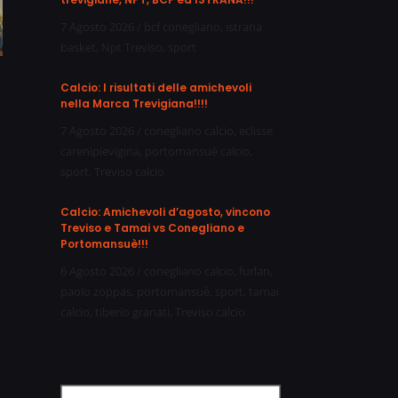
7 Agosto 2026
/
bcf conegliano
,
istrana
basket
,
Npt Treviso
,
sport
Calcio: I risultati delle amichevoli
nella Marca Trevigiana!!!!
7 Agosto 2026
/
conegliano calcio
,
eclisse
carenipievigina
,
portomansuè calcio
,
sport
,
Treviso calcio
Calcio: Amichevoli d’agosto, vincono
Treviso e Tamai vs Conegliano e
Portomansuè!!!
6 Agosto 2026
/
conegliano calcio
,
furlan
,
paolo zoppas
,
portomansuè
,
sport
,
tamai
calcio
,
tiberio granati
,
Treviso calcio