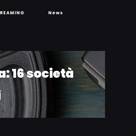
TREAMING
News
: 16 società
i