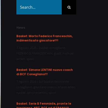
Search
for:
News
Basket: Morto Federico Franceschin,
indimenticato giocatore!!!!
7 Agosto 2026
/
basket conegliano
,
FEDERICO FRANCESCHIN
,
guidi
,
michael
arcieri
,
sport
Basket: Simone LENTINI nuovo coach
di BCF Conegliano!!!
7 Agosto 2026
/
bcf basket femminile
conegliano
,
giordano marco
,
Marco Mian
,
rucker
,
simone lentini
,
sport
Basket: Serie B Femminile, pronte le
trevigiane, NPT, BCF ed ISTRANA!!!