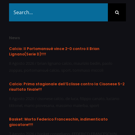
Search
for:
News
Calcio: Il Portomansuè vince 2-0 contro il Brian
Lignano(Serie D)!!!!
8 Agosto 2026
/
brian lignano calcio
,
maurizio bedin
,
paolo
zoppas
,
portomansuè calcio
,
sport
,
tommaso miccoli
Calcio: Prima stagionale dell’Eclisse contro la Cisonese 5-2
risultato finale!!!
8 Agosto 2026
/
cisonese calcio
,
de luca
,
filippo canato
,
luciano
tittonel
,
mario piovesana
,
massimo malerba
,
sport
Basket: Morto Federico Franceschin, indimenticato
giocatore!!!!
7 Agosto 2026
/
basket conegliano
,
FEDERICO FRANCESCHIN
,