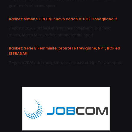
guidi
,
michael arcieri
,
sport
Basket: Simone LENTINI nuovo coach di BCF Conegliano!!!
7 Agosto 2026
/
bcf basket femminile conegliano
,
giordano
marco
,
Marco Mian
,
rucker
,
simone lentini
,
sport
Basket: Serie B Femminile, pronte le trevigiane, NPT, BCF ed
ISTRANA!!!
7 Agosto 2026
/
bcf conegliano
,
istrana basket
,
Npt Treviso
,
sport