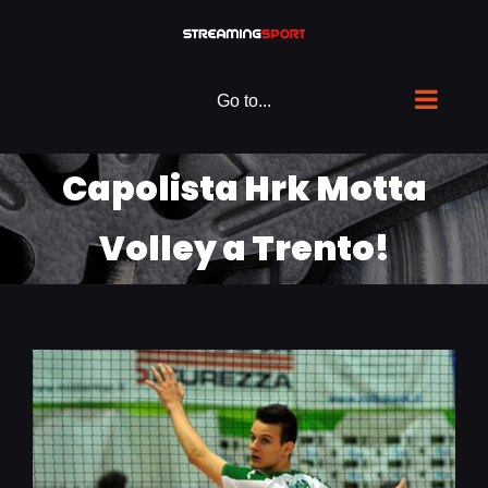
Skip
to
content
Go to...
Capolista Hrk Motta
Volley a Trento!