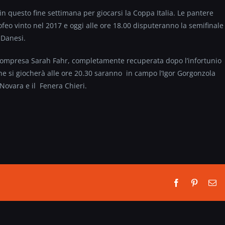
in questo fine settimana per giocarsi la Coppa Italia. Le pantere
rofeo vinto nel 2017 e oggi alle ore 18.00 disputeranno la semifinale
 Danesi.
sa compresa Sarah Fahr, completamente recuperata dopo l’infortunio
che si giocherà alle ore 20.30 saranno in campo l’Igor Gorgonzola
Novara e il
Fenera Chieri.
Facebook
Pinterest
Em