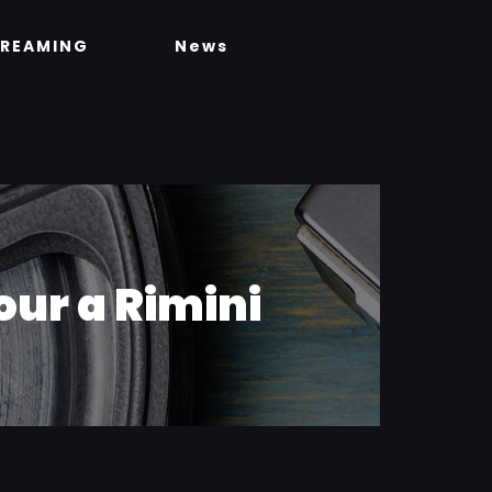
TREAMING
News
our a Rimini