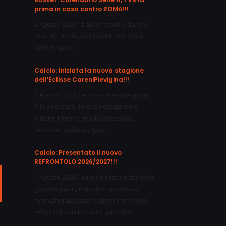
prima in casa contro ROMA!!!
4 Agosto 2026
/
basket treviso
,
doncic
,
marcelo nicola
,
nutribullet tvb
,
roma
basket
,
sport
Calcio: Iniziata la nuova stagione
dell’Eclisse CareniPievigina!!!
4 Agosto 2026
/
eclisse carenipievigina
,
filippo canato
,
lorenzo casagrande
,
luciano tittonel
,
mario piovesana
,
massimo malerba
,
sport
Calcio: Presentato il nuovo
REFRONTOLO 2026/2027!!!
1 Agosto 2026
/
canal sindaco refrontolo
,
ail
giuliano pasin
,
massimo antoniazzi
,
meneghel assessotre sport refrontolo
,
refrontolo calcio
,
sport
,
vanni bet