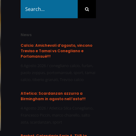
Search
for:
News
Calcio: Amichevoli d’agosto, vincono
Treviso e Tamai vs Conegliano e
Portomansuè!!!
6 Agosto 2026
/
conegliano calcio
,
furlan
,
paolo zoppas
,
portomansuè
,
sport
,
tamai
calcio
,
tiberio granati
,
Treviso calcio
Atletica: Scardanzan azzurra a
Birmingham in agosto nell’asta!!!
4 Agosto 2026
/
Atletica Silca Conegliano
,
Francesco Piccin
,
marco chiarello
,
salto
asta
,
scardanzan
,
sport
Basket: Calendario Serie A, TVB la