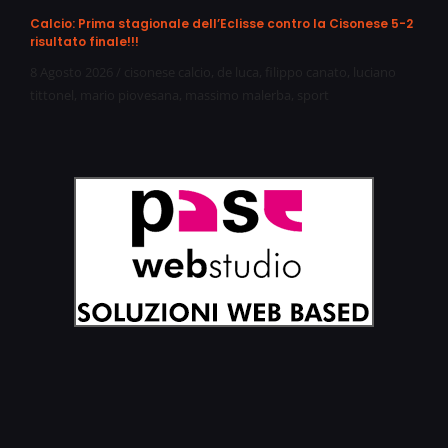
Calcio: Prima stagionale dell’Eclisse contro la Cisonese 5-2
risultato finale!!!
8 Agosto 2026
/
cisonese calcio
,
de luca
,
filippo canato
,
luciano
tittonel
,
mario piovesana
,
massimo malerba
,
sport