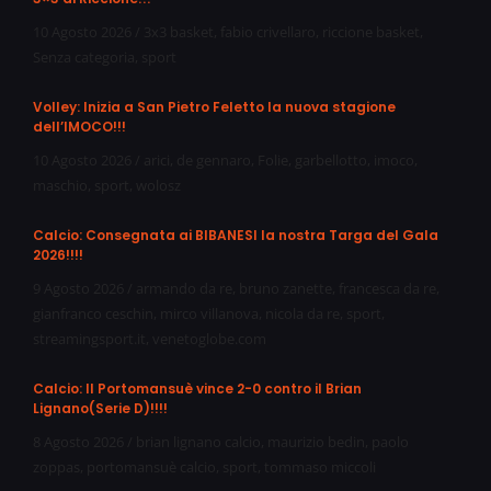
10 Agosto 2026
/
3x3 basket
,
fabio crivellaro
,
riccione basket
,
Senza categoria
,
sport
Volley: Inizia a San Pietro Feletto la nuova stagione
dell’IMOCO!!!
10 Agosto 2026
/
arici
,
de gennaro
,
Folie
,
garbellotto
,
imoco
,
maschio
,
sport
,
wolosz
Calcio: Consegnata ai BIBANESI la nostra Targa del Gala
2026!!!!
9 Agosto 2026
/
armando da re
,
bruno zanette
,
francesca da re
,
gianfranco ceschin
,
mirco villanova
,
nicola da re
,
sport
,
streamingsport.it
,
venetoglobe.com
Calcio: Il Portomansuè vince 2-0 contro il Brian
Lignano(Serie D)!!!!
8 Agosto 2026
/
brian lignano calcio
,
maurizio bedin
,
paolo
zoppas
,
portomansuè calcio
,
sport
,
tommaso miccoli