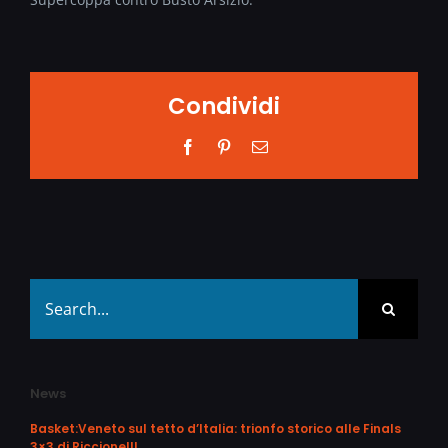
Condividi
Facebook
Pinterest
Email
Search
for:
News
Basket:Veneto sul tetto d’Italia: trionfo storico alle Finals
3×3 di Riccione!!!