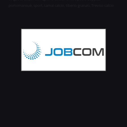
portomansuè
,
sport
,
tamai calcio
,
tiberio granati
,
Treviso calcio