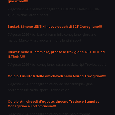
giocatore!!!!
7 Agosto 2026
/
basket conegliano
,
FEDERICO FRANCESCHIN
,
guidi
,
michael arcieri
,
sport
Basket: Simone LENTINI nuovo coach di BCF Conegliano!!!
7 Agosto 2026
/
bcf basket femminile conegliano
,
giordano
marco
,
Marco Mian
,
rucker
,
simone lentini
,
sport
Basket: Serie B Femminile, pronte le trevigiane, NPT, BCF ed
ISTRANA!!!
7 Agosto 2026
/
bcf conegliano
,
istrana basket
,
Npt Treviso
,
sport
Calcio: I risultati delle amichevoli nella Marca Trevigiana!!!!
7 Agosto 2026
/
conegliano calcio
,
eclisse carenipievigina
,
portomansuè calcio
,
sport
,
Treviso calcio
Calcio: Amichevoli d’agosto, vincono Treviso e Tamai vs
Conegliano e Portomansuè!!!
6 Agosto 2026
/
conegliano calcio
,
furlan
,
paolo zoppas
,