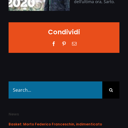
dell’ultima ora, Sarto.
Condividi
Facebook
Pinterest
Email
Search
for:
News
Basket: Morto Federico Franceschin, indimenticato