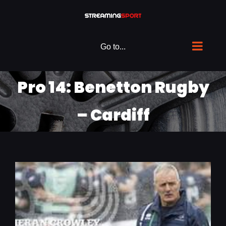
Skip
to
content
Go to...
Pro 14: Benetton Rugby
– Cardiff