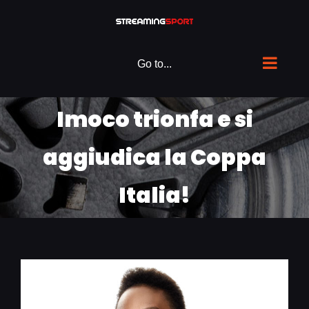
Skip
to
content
Go to...
Imoco trionfa e si
aggiudica la Coppa
Italia!