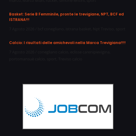
marco
,
Marco Mian
,
rucker
,
simone lentini
,
sport
Basket: Serie B Femminile, pronte le trevigiane, NPT, BCF ed
ISTRANA!!!
7 Agosto 2026
/
bcf conegliano
,
istrana basket
,
Npt Treviso
,
sport
Calcio: I risultati delle amichevoli nella Marca Trevigiana!!!!
7 Agosto 2026
/
conegliano calcio
,
eclisse carenipievigina
,
portomansuè calcio
,
sport
,
Treviso calcio