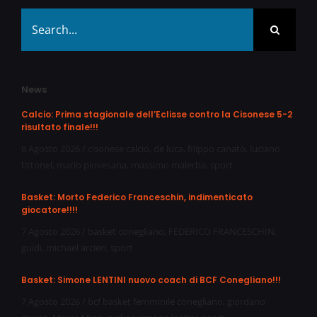
Search
for:
News
Calcio: Prima stagionale dell’Eclisse contro la Cisonese 5-2
risultato finale!!!
8 Agosto 2026
/
cisonese calcio
,
de luca
,
filippo canato
,
luciano
tittonel
,
mario piovesana
,
massimo malerba
,
sport
Basket: Morto Federico Franceschin, indimenticato
giocatore!!!!
7 Agosto 2026
/
basket conegliano
,
FEDERICO FRANCESCHIN
,
guidi
,
michael arcieri
,
sport
Basket: Simone LENTINI nuovo coach di BCF Conegliano!!!
7 Agosto 2026
/
bcf basket femminile conegliano
,
giordano