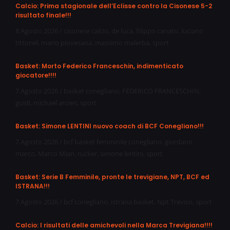
Calcio: Prima stagionale dell’Eclisse contro la Cisonese 5-2
risultato finale!!!
8 Agosto 2026
/
cisonese calcio
,
de luca
,
filippo canato
,
luciano
tittonel
,
mario piovesana
,
massimo malerba
,
sport
Basket: Morto Federico Franceschin, indimenticato
giocatore!!!!
7 Agosto 2026
/
basket conegliano
,
FEDERICO FRANCESCHIN
,
guidi
,
michael arcieri
,
sport
Basket: Simone LENTINI nuovo coach di BCF Conegliano!!!
7 Agosto 2026
/
bcf basket femminile conegliano
,
giordano
marco
,
Marco Mian
,
rucker
,
simone lentini
,
sport
Basket: Serie B Femminile, pronte le trevigiane, NPT, BCF ed
ISTRANA!!!
7 Agosto 2026
/
bcf conegliano
,
istrana basket
,
Npt Treviso
,
sport
Calcio: I risultati delle amichevoli nella Marca Trevigiana!!!!