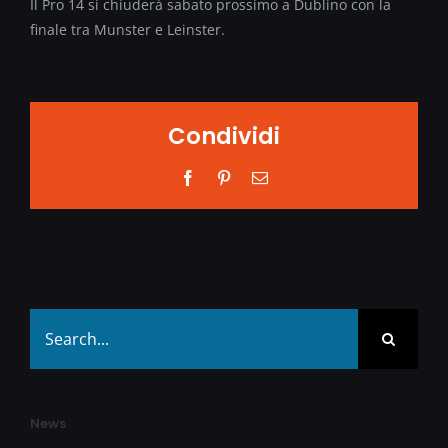
Il Pro 14 si chiuderà sabato prossimo a Dublino con la
finale tra Munster e Leinster.
Condividi
Facebook
Pinterest
Email
Search
for:
News