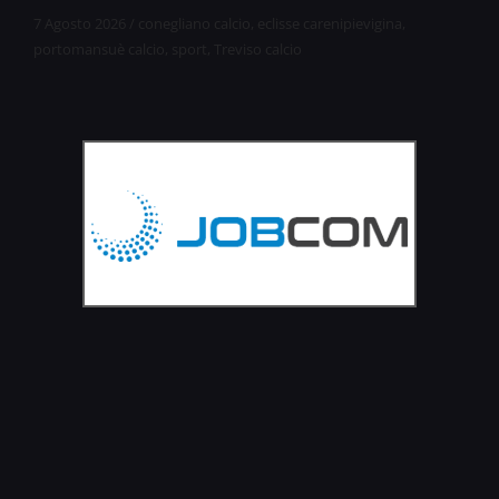
7 Agosto 2026
/
conegliano calcio
,
eclisse carenipievigina
,
portomansuè calcio
,
sport
,
Treviso calcio