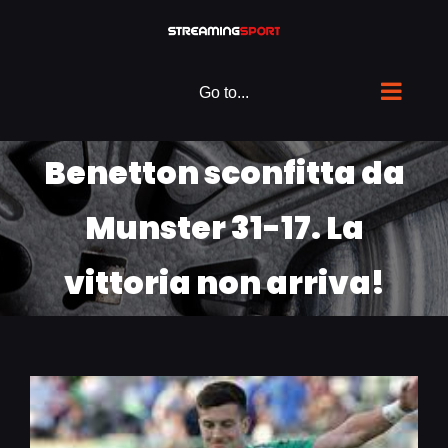
Skip
to
content
Go to...
Benetton sconfitta da
Munster 31-17. La
vittoria non arriva!