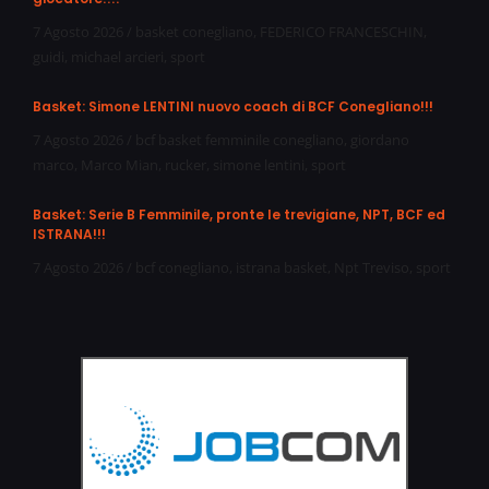
7 Agosto 2026
/
basket conegliano
,
FEDERICO FRANCESCHIN
,
guidi
,
michael arcieri
,
sport
Basket: Simone LENTINI nuovo coach di BCF Conegliano!!!
7 Agosto 2026
/
bcf basket femminile conegliano
,
giordano
marco
,
Marco Mian
,
rucker
,
simone lentini
,
sport
Basket: Serie B Femminile, pronte le trevigiane, NPT, BCF ed
ISTRANA!!!
7 Agosto 2026
/
bcf conegliano
,
istrana basket
,
Npt Treviso
,
sport