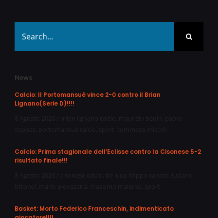
Search
for:
News
Calcio: Il Portomansuè vince 2-0 contro il Brian
Lignano(Serie D)!!!!
8 Agosto 2026
/
brian lignano calcio
,
maurizio bedin
,
paolo
zoppas
,
portomansuè calcio
,
sport
,
tommaso miccoli
Calcio: Prima stagionale dell’Eclisse contro la Cisonese 5-2
risultato finale!!!
8 Agosto 2026
/
cisonese calcio
,
de luca
,
filippo canato
,
luciano
tittonel
,
mario piovesana
,
massimo malerba
,
sport
Basket: Morto Federico Franceschin, indimenticato
giocatore!!!!