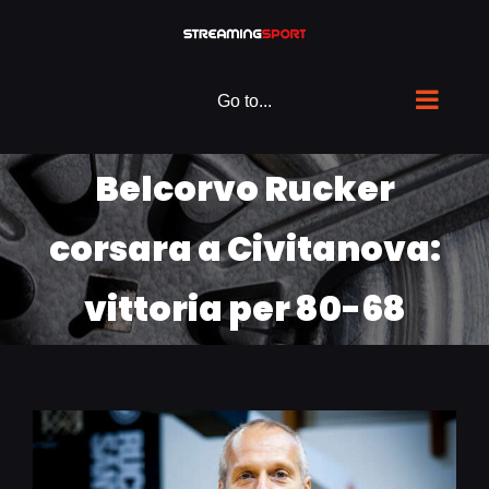
Skip
to
content
Go to...
Belcorvo Rucker
corsara a Civitanova:
vittoria per 80-68