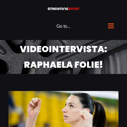
Skip
to
content
Go to...
VIDEOINTERVISTA:
RAPHAELA FOLIE!