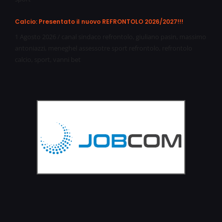
Calcio: Presentato il nuovo REFRONTOLO 2026/2027!!!
1 Agosto 2026
/
canal sindaco refrontolo
,
giuliano pasin
,
massimo
antoniazzi
,
meneghel assessotre sport refrontolo
,
refrontolo
calcio
,
sport
,
vanni bet