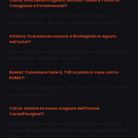
Calcio: Amichevoli d’agosto, vincono Treviso e Tamai vs
Conegliano e Portomansuè!!!
6 Agosto 2026
/
conegliano calcio
,
furlan
,
paolo zoppas
,
portomansuè
,
sport
,
tamai calcio
,
tiberio granati
,
Treviso calcio
Atletica: Scardanzan azzurra a Birmingham in agosto
nell’asta!!!
4 Agosto 2026
/
Atletica Silca Conegliano
,
Francesco Piccin
,
marco
chiarello
,
salto asta
,
scardanzan
,
sport
Basket: Calendario Serie A, TVB la prima in casa contro
ROMA!!!
4 Agosto 2026
/
basket treviso
,
doncic
,
marcelo nicola
,
nutribullet
tvb
,
roma basket
,
sport
Calcio: Iniziata la nuova stagione dell’Eclisse
CareniPievigina!!!
4 Agosto 2026
/
eclisse carenipievigina
,
filippo canato
,
lorenzo
casagrande
,
luciano tittonel
,
mario piovesana
,
massimo malerba
,
sport