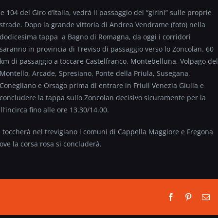
104 del Giro d’Italia, vedrà il passaggio dei “girini” sulle proprie
strade. Dopo la grande vittoria di Andrea Vendrame
(foto) nella
dodicesima tappa a Bagno di Romagna, da oggi i corridori
saranno in provincia di Treviso di passaggio verso lo Zoncolan. 60
km di passaggio a toccare Castelfranco, Montebelluna, Volpago del
Montello, Arcade, Spresiano, Ponte della Priula, Susegana,
Conegliano e Orsago prima di entrare in Friuli Venezia Giulia e
concludere la tappa sullo Zoncolan decisivo sicuramente per la
l’incirca fino alle ore 13.30/14.00.
 e toccherà nel trevigiano i comuni di Cappella Maggiore e Fregona
ove la corsa rosa si concluderà.
Facebook
Pinterest
Em