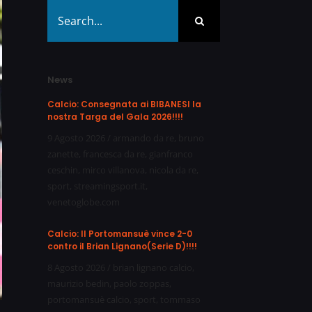
Search
for:
News
Calcio: Consegnata ai BIBANESI la
nostra Targa del Gala 2026!!!!
9 Agosto 2026
/
armando da re
,
bruno
zanette
,
francesca da re
,
gianfranco
ceschin
,
mirco villanova
,
nicola da re
,
sport
,
streamingsport.it
,
venetoglobe.com
Calcio: Il Portomansuè vince 2-0
contro il Brian Lignano(Serie D)!!!!
8 Agosto 2026
/
brian lignano calcio
,
maurizio bedin
,
paolo zoppas
,
portomansuè calcio
,
sport
,
tommaso