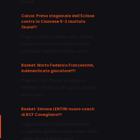
miccoli
Calcio: Prima stagionale dell’Eclisse
contro la Cisonese 5-2 risultato
finale!!!
8 Agosto 2026
/
cisonese calcio
,
de luca
,
filippo canato
,
luciano tittonel
,
mario
piovesana
,
massimo malerba
,
sport
Basket: Morto Federico Franceschin,
indimenticato giocatore!!!!
7 Agosto 2026
/
basket conegliano
,
FEDERICO FRANCESCHIN
,
guidi
,
michael
arcieri
,
sport
Basket: Simone LENTINI nuovo coach
di BCF Conegliano!!!
7 Agosto 2026
/
bcf basket femminile
ail
conegliano
,
giordano marco
,
Marco Mian
,
rucker
,
simone lentini
,
sport