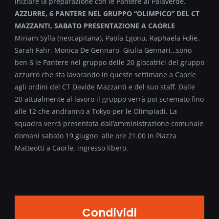
iniziare la preparazione con le Pantere al Palaverde.
AZZURRE, 6 PANTERE NEL GRUPPO “OLIMPICO” DEL CT
MAZZANTI, SABATO PRESENTAZIONE A CAORLE
Miriam Sylla (neocapitana), Paola Egonu, Raphaela Folie,
Sarah Fahr, Monica De Gennaro, Giulia Gennari…sono
ben 6 le Pantere nel gruppo delle 20 giocatrici del gruppo
azzurro che sta lavorando in queste settimane a Caorle
agli ordini del CT Davide Mazzanti e del suo staff. Dalle
20 attualmente al lavoro il gruppo verrà poi scremato fino
alle 12 che andranno a Tokyo per le Olimpiadi. La
squadra verrà presentata dall’amministrazione comunale
domani sabato 19 giugno alle ore 21.00 in Piazza
Matteotti a Caorle, ingresso libero.
Condividi