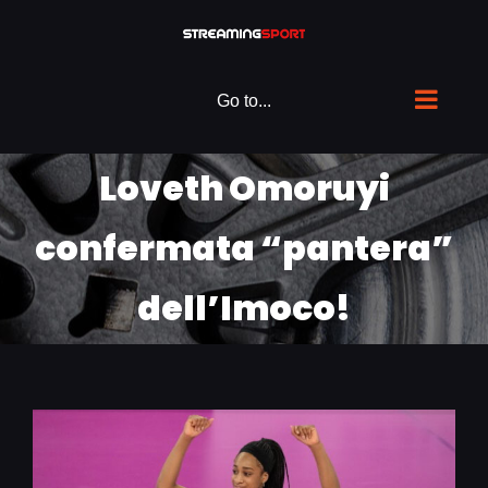
Skip
to
content
Go to...
Loveth Omoruyi
confermata “pantera”
dell’Imoco!