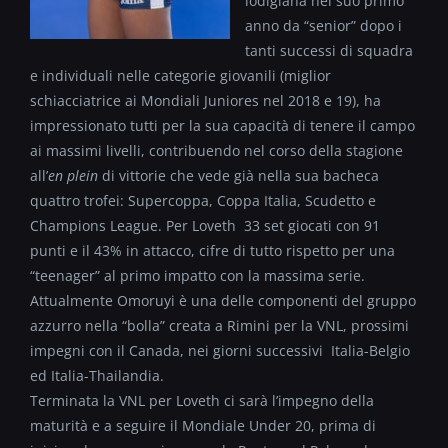
lodigiana nel suo primo
anno da “senior” dopo i
tanti successi di squadra
e individuali nelle categorie giovanili (miglior
schiacciatrice ai Mondiali Juniores nel 2018 e 19), ha
impressionato tutti per la sua capacità di tenere il campo
ai massimi livelli, contribuendo nel corso della stagione
all’
en plein
di vittorie che vede già nella sua bacheca
quattro trofei: Supercoppa, Coppa Italia, Scudetto e
Champions League. Per Loveth 33 set giocati con 91
punti e il 43% in attacco, cifre di tutto rispetto per una
“teenager” al primo impatto con la massima serie.
Attualmente Omoruyi è una delle componenti del gruppo
azzurro nella “bolla” creata a Rimini per la VNL, prossimi
impegni con il Canada, nei giorni successivi Italia-Belgio
ed Italia-Thailandia.
Terminata la VNL per Loveth ci sarà l’impegno della
maturità e a seguire il Mondiale Under 20, prima di