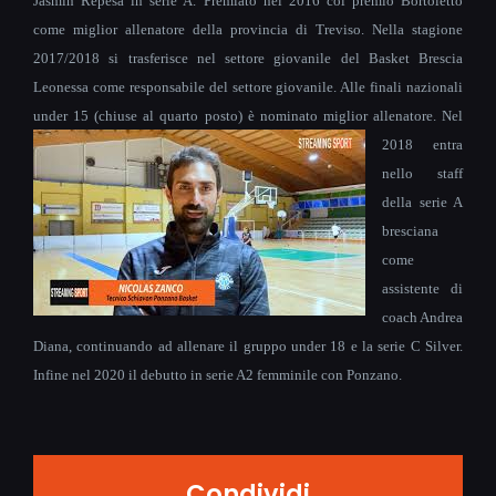
Jasmin Repesa in serie A. Premiato nel 2016 col premio Bortoletto
come miglior allenatore della provincia di Treviso.
Nella stagione
2017/2018 si trasferisce nel settore giovanile del Basket Brescia
Leonessa come responsabile del settore giovanile. Alle finali nazionali
under 15 (chiuse al quarto posto) è nominato miglior allenatore.
Nel
2018 entra
nello staff
della serie A
bresciana
come
assistente di
coach Andrea
Diana, continuando ad allenare il gruppo under 18 e la serie C Silver.
Infine nel 2020 il debutto in serie A2 femminile con Ponzano.
Condividi