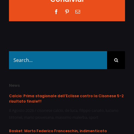
Facebook
Pinterest
Email
Search
for:
News
Calcio: Prima stagionale dell’Eclisse contro la Cisonese 5-2
risultato finale!!!
8 Agosto 2026
/
cisonese calcio
,
de luca
,
filippo canato
,
luciano
tittonel
,
mario piovesana
,
massimo malerba
,
sport
Basket: Morto Federico Franceschin, indimenticato