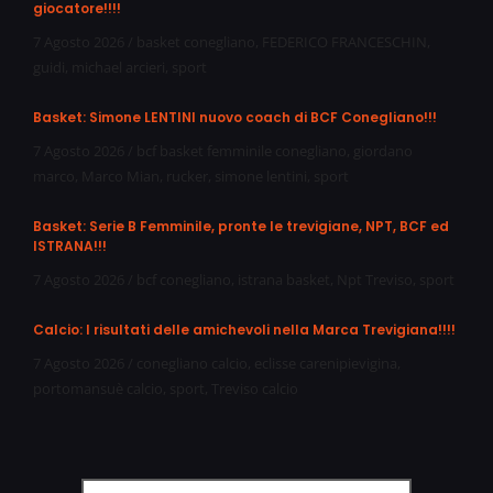
giocatore!!!!
7 Agosto 2026
/
basket conegliano
,
FEDERICO FRANCESCHIN
,
guidi
,
michael arcieri
,
sport
Basket: Simone LENTINI nuovo coach di BCF Conegliano!!!
7 Agosto 2026
/
bcf basket femminile conegliano
,
giordano
marco
,
Marco Mian
,
rucker
,
simone lentini
,
sport
Basket: Serie B Femminile, pronte le trevigiane, NPT, BCF ed
ISTRANA!!!
7 Agosto 2026
/
bcf conegliano
,
istrana basket
,
Npt Treviso
,
sport
Calcio: I risultati delle amichevoli nella Marca Trevigiana!!!!
7 Agosto 2026
/
conegliano calcio
,
eclisse carenipievigina
,
portomansuè calcio
,
sport
,
Treviso calcio