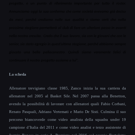
progetto, e un punto di riferimento importante per tutto il roster.
Annunciamo oggi la sua conferma che come società avevamo già deciso
da mesi, perché crediamo nelle sue qualità e siamo certi che nella
prossima stagione permetterà al club di fare un ulteriore passo in avanti
nella nostra crescita.
Credo che il suo lavoro, sia con le giovani che con le
senior, sia stato egregio in quest’ultima stagione, perché abbiamo sempre
giocato una bella pallacanestro. Quindi siamo veramente felici di
continuare il nostro progetto assieme a lui”.
La scheda
Allenatore trevigiano classe 1985, Zanco inizia la sua carriera da
allenatore nel 2005 al Basket Sile. Nel 2007 passa alla Benetton,
avendo la possibilità di lavorare con allenatori quali Fabio Corbani,
Renato Pasquali, Adriano Vertemati e Mario De Sisti.
Culmina il suo
percorso biancoverde come video analista della squadra under 19
campione d’Italia del 2011 e come video analist e terzo assistente di