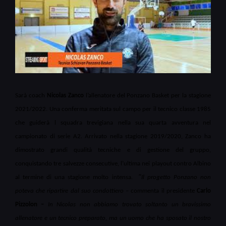
Sarà coach
Nicolas Zanco
l’allenatore del Ponzano Basket per la stagione
2021/2022. Una conferma meritata sul campo per il tecnico classe 1985
che guiderà l squadra trevigiana nella sua quarta avventura nel
campionato di serie A2.
Arrivato nella stagione 2019/2020, Zanco ha
dimostrato grandi qualità tecniche e di gestione del gruppo,
conquistando tre salvezze consecutive, l’ultima nei playout contro Albino
“
al termine di una stagione molto intensa.
Il progetto Ponzano non
poteva che ripartire dal suo condottiero –
commenta il presidente
Carlo
Pizzolon –
In Nicolas non abbiamo trovato soltanto un bravissimo
allenatore e un tecnico preparato, ma un uomo che ha sposato il nostro