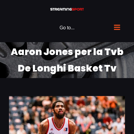
Skip
to
content
Go to...
Aaron Jones per la Tvb
De Longhi Basket Tv