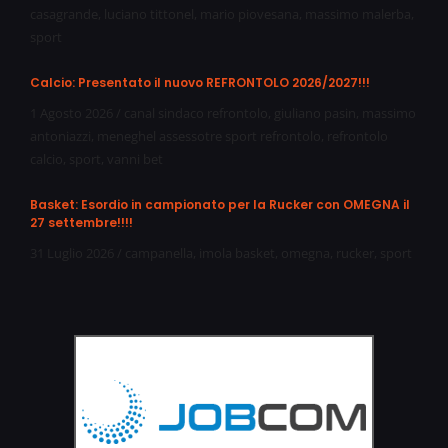
casagrande
,
luciano tittonel
,
mario piovesana
,
massimo malerba
,
sport
Calcio: Presentato il nuovo REFRONTOLO 2026/2027!!!
1 Agosto 2026
/
canal sindaco refrontolo
,
giuliano pasin
,
massimo
antoniazzi
,
meneghel assessotre sport refrontolo
,
refrontolo
calcio
,
sport
,
vanni bet
Basket: Esordio in campionato per la Rucker con OMEGNA il
27 settembre!!!!
31 Luglio 2026
/
campanella
,
imola basket
,
omegna
,
rucker
,
sport