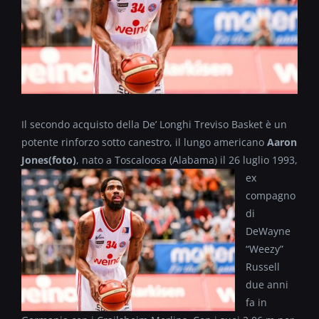
Il secondo acquisto della De’ Longhi Treviso Basket è un
potente rinforzo sotto canestro, il lungo americano
Aaron
Jones(foto)
, nato a Toscaloosa (Alabama) il 26 luglio 1993,
ex
compagno
di
DeWayne
“Weezy”
Russell
due anni
fa in