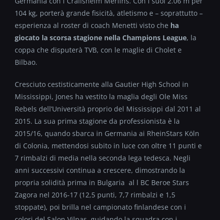
Germania con i Crailsheim Merlins. Con i suoi 2.06 m per
104 kg, porterà grande fisicità, atletismo e – soprattutto –
esperienza al roster di coach Menetti visto che
ha
giocato la scorsa stagione nella Champions League
, la
coppa che disputerà TVB, con le maglie di Cholet e
Bilbao.
Cresciuto cestisticamente alla Gautier High School in
Mississippi, Jones ha vestito la maglia degli Ole Miss
Rebels dell’Università proprio del Mississippi dal 2011 al
2015. La sua prima stagione da professionista è la
2015/16, quando sbarca in Germania ai RheinStars Köln
di Colonia, mettendosi subito in luce con oltre 11 punti e
7 rimbalzi di media nella seconda lega tedesca. Negli
anni successivi continua a crescere, dimostrando la
propria solidità prima in Bulgaria al l BC Beroe Stars
Zagora nel 2016-17 (12,5 punti, 7,7 rimbalzi e 1,5
stoppate), poi brilla nel campionato finlandese con i
colori del Salon Vilpas, guidando la squadra con i