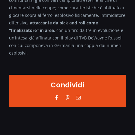
confrontarsi già con vari campionati esteri e anche di
cimentarsi nelle coppe; come caratteristiche è abituato a
giocare sopra al ferro, esplosivo fisicamente, intimidatore
difensivo,
attaccante da pick and roll come
“finalizzatore” in area
, con un tiro da tre in evoluzione e
un’intesa già affinata con il play di TVB DeWayne Russell
con cui componeva in Germania una coppia dai numeri
esplosivi.
Condividi
Facebook
Pinterest
Email