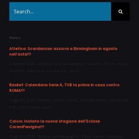
Search
for:
News
Atletica: Scardanzan azzurra a Birmingham in agosto
nell’asta!!!
4 Agosto 2026
/
Atletica Silca Conegliano
,
Francesco Piccin
,
marco
chiarello
,
salto asta
,
scardanzan
,
sport
Basket: Calendario Serie A, TVB la prima in casa contro
ROMA!!!
4 Agosto 2026
/
basket treviso
,
doncic
,
marcelo nicola
,
nutribullet
tvb
,
roma basket
,
sport
Calcio: Iniziata la nuova stagione dell’Eclisse
CareniPievigina!!!
4 Agosto 2026
/
eclisse carenipievigina
,
filippo canato
,
lorenzo