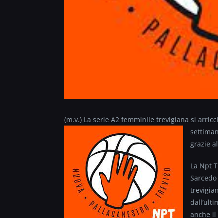
(m.v.) La serie A2 femminile trevigiana si arric
settiman
grazie a
La Npt T
Sarcedo 
trevigia
dall’ult
anche il