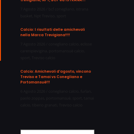
7 Agosto 2026
/
bcf conegliano
,
istrana
basket
,
Npt Treviso
,
sport
Calcio: I risultati delle amichevoli
nella Marca Trevigiana!!!!
7 Agosto 2026
/
conegliano calcio
,
eclisse
carenipievigina
,
portomansuè calcio
,
sport
,
Treviso calcio
Calcio: Amichevoli d’agosto, vincono
Treviso e Tamai vs Conegliano e
Portomansuè!!!
6 Agosto 2026
/
conegliano calcio
,
furlan
,
paolo zoppas
,
portomansuè
,
sport
,
tamai
calcio
,
tiberio granati
,
Treviso calcio