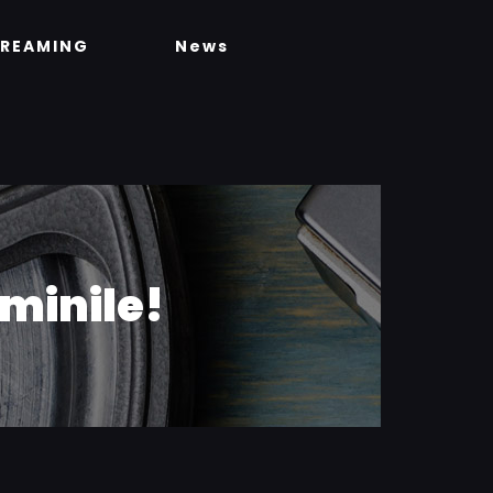
TREAMING
News
minile!