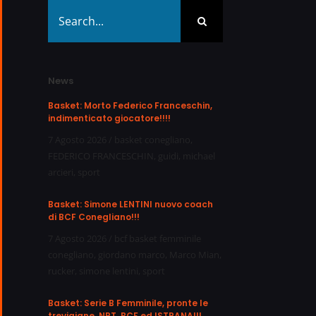
Search
for:
News
Basket: Morto Federico Franceschin,
indimenticato giocatore!!!!
7 Agosto 2026
/
basket conegliano
,
FEDERICO FRANCESCHIN
,
guidi
,
michael
arcieri
,
sport
Basket: Simone LENTINI nuovo coach
di BCF Conegliano!!!
7 Agosto 2026
/
bcf basket femminile
conegliano
,
giordano marco
,
Marco Mian
,
rucker
,
simone lentini
,
sport
Basket: Serie B Femminile, pronte le
trevigiane, NPT, BCF ed ISTRANA!!!