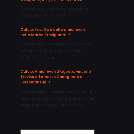
7 Agosto 2026
/
bcf conegliano
,
istrana
basket
,
Npt Treviso
,
sport
Calcio: I risultati delle amichevoli
nella Marca Trevigiana!!!!
7 Agosto 2026
/
conegliano calcio
,
eclisse
carenipievigina
,
portomansuè calcio
,
sport
,
Treviso calcio
Calcio: Amichevoli d’agosto, vincono
Treviso e Tamai vs Conegliano e
Portomansuè!!!
6 Agosto 2026
/
conegliano calcio
,
furlan
,
paolo zoppas
,
portomansuè
,
sport
,
tamai
calcio
,
tiberio granati
,
Treviso calcio