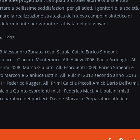
tre idee progettuali”. La squadra di allenatori è ottima e tutti
e a bellissime soddisfazioni per gli atleti, i genitori e la società.
are la realizzazione strategica del nuovo campo in sintetico di
terminante per garantire l’attività dei più giovani.
bc 1993.
3 Alessandro Zanato, resp. Scuola Calcio Enrico Simeoni.
Juniores: Giacinto Montemuro. All. Allievi 2006: Paolo Ardenghi. All.
ssimi 2008: Marco Giuliato. All. Esordienti 2009: Enrico Simeoni e
dro Marcon e Gianluca Bottin. All. Pulcini 2012 secondo anno 2013-
11 Federico Rugger. All. Primi Calci e Piccoli Amici: Dario Dell’Armi,
io a Quinto esordienti misti: Federico Maci. All. pulcini misti:
Preparatore dei portieri: Davide Marzaro. Preparatore atletico: