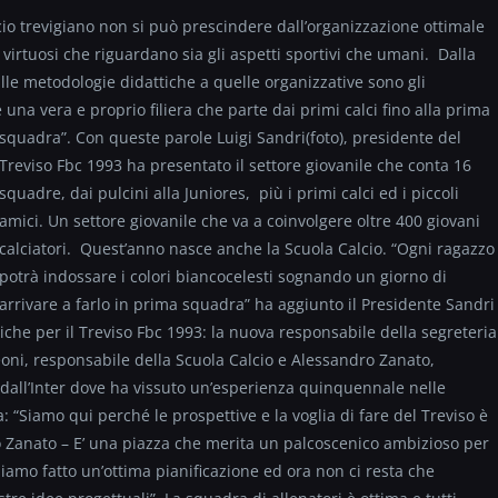
lcio trevigiano non si può prescindere dall’organizzazione ottimale
i virtuosi che riguardano sia gli aspetti sportivi che umani. Dalla
alle metodologie didattiche a quelle organizzative sono gli
 una vera e proprio filiera che parte dai primi calci fino alla prima
squadra”. Con queste parole Luigi Sandri(foto)
, presidente del
Treviso Fbc 1993 ha presentato il settore giovanile che conta 16
squadre, dai pulcini alla Juniores, più i primi calci ed i piccoli
amici. Un settore giovanile che va a coinvolgere oltre 400 giovani
calciatori. Quest’anno nasce anche la Scuola Calcio. “Ogni ragazzo
potrà indossare i colori biancocelesti sognando un giorno di
arrivare a farlo in prima squadra” ha aggiunto il Presidente Sandri
iche per il Treviso Fbc 1993: la nuova responsabile della segreteria
ni, responsabile della Scuola Calcio e Alessandro Zanato,
 dall’Inter dove ha vissuto un’esperienza quinquennale nelle
“Siamo qui perché le prospettive e la voglia di fare del Treviso è
 Zanato – E’ una piazza che merita un palcoscenico ambizioso per
biamo fatto un’ottima pianificazione ed ora non ci resta che