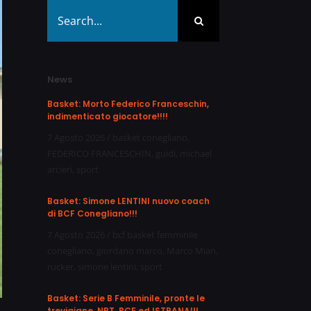
Search
for:
News
Basket: Morto Federico Franceschin,
indimenticato giocatore!!!!
7 Agosto 2026
/
basket conegliano
,
FEDERICO FRANCESCHIN
,
guidi
,
michael
arcieri
,
sport
Basket: Simone LENTINI nuovo coach
di BCF Conegliano!!!
7 Agosto 2026
/
bcf basket femminile
conegliano
,
giordano marco
,
Marco Mian
,
rucker
,
simone lentini
,
sport
Basket: Serie B Femminile, pronte le
trevigiane, NPT, BCF ed ISTRANA!!!