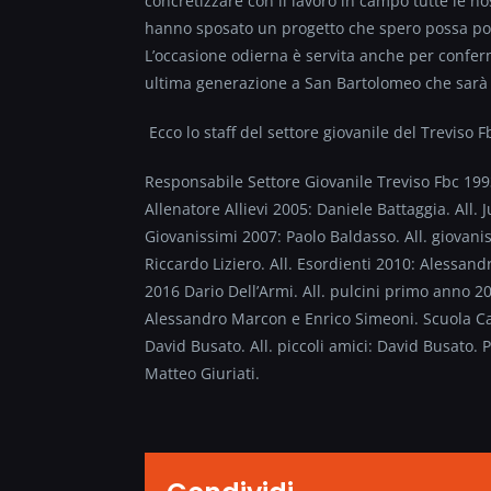
concretizzare con il lavoro in campo tutte le nos
hanno sposato un progetto che spero possa portar
L’occasione odierna è servita anche per conferm
ultima generazione a San Bartolomeo che sarà de
Ecco lo staff del settore giovanile del Treviso F
Responsabile Settore Giovanile Treviso Fbc 199
Allenatore Allievi 2005: Daniele Battaggia. All. 
Giovanissimi 2007: Paolo Baldasso. All. giovani
Riccardo Liziero. All. Esordienti 2010: Alessan
2016 Dario Dell’Armi. All. pulcini primo anno 20
Alessandro Marcon e Enrico Simeoni. Scuola Calc
David Busato. All. piccoli amici: David Busato. 
Matteo Giuriati.