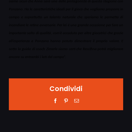
siamo sicuri che Anna sarà una delle protagoniste di questa stagione con
Ponzano. Ha le caratteristiche ideali per il gioco che vogliamo proporre in
campo e soprattutto un talento naturale che speriamo le permetta di
incendiare le retine avversarie. Per lei è una grande occasione per fare un
importante salto di qualità, com’è accaduto per altre giocatrici che grazie
all’esperienza a Ponzano hanno potuto dimostrare il proprio valore. E
sotto la guida di coach Zimerle siamo certi che Rescifina potrà migliorare
ancora su entrambi i lati del campo”.
Condividi
Facebook
Pinterest
Email