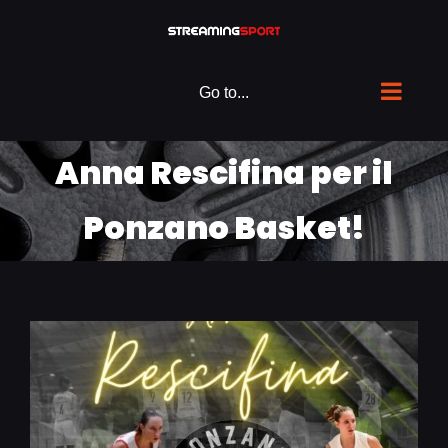
Skip
to
content
Go to...
Anna Rescifina per il
Ponzano Basket!