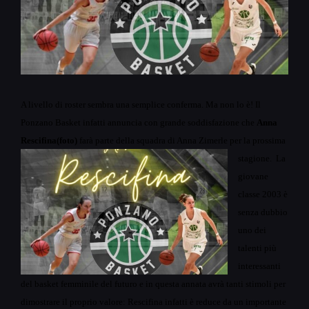
A livello di roster sembra una semplice conferma. Ma non lo è! Il
Ponzano Basket infatti annuncia con grande soddisfazione che
Anna
Rescifina(foto)
farà parte della squadra di Anna Zimerle per la prossima
stagione.
La
giovane
classe 2003 è
senza dubbio
uno dei
talenti più
interessanti
del basket femminile del futuro e in questa annata avrà tanti stimoli per
dimostrare il proprio valore: Rescifina infatti è reduce da un importante