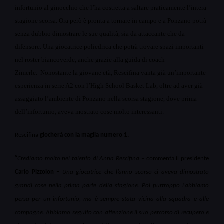
infortunio al ginocchio che l’ha costretta a saltare praticamente l’intera
stagione scorsa.
Ora però è pronta a tornare in campo e a Ponzano potrà
senza dubbio dimostrare le sue qualità, sia da attaccante che da
difensore. Una giocatrice poliedrica che potrà trovare spazi importanti
nel roster biancoverde, anche grazie alla guida di coach
Zimerle.
Nonostante la giovane età, Rescifina vanta già un’importante
esperienza in serie A2 con l’High School Basket Lab, oltre ad aver già
assaggiato l’ambiente di Ponzano nella scorsa stagione, dove prima
dell’infortunio, aveva mostrato cose molto interessanti.
Rescifina
giocherà con la maglia numero 1.
“
Crediamo molto nel talento di Anna Rescifina –
commenta il presidente
Carlo Pizzolon –
Una giocatrice che l’anno scorso ci aveva dimostrato
grandi cose nella prima parte della stagione. Poi purtroppo l’abbiamo
persa per un infortunio, ma è sempre stata vicina alla squadra e alle
compagne. Abbiamo seguito con attenzione il suo percorso di recupero e