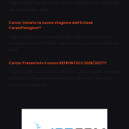
4 Agosto 2026
/
basket treviso
,
doncic
,
marcelo nicola
,
nutribullet
tvb
,
roma basket
,
sport
Calcio: Iniziata la nuova stagione dell’Eclisse
CareniPievigina!!!
4 Agosto 2026
/
eclisse carenipievigina
,
filippo canato
,
lorenzo
casagrande
,
luciano tittonel
,
mario piovesana
,
massimo malerba
,
sport
Calcio: Presentato il nuovo REFRONTOLO 2026/2027!!!
1 Agosto 2026
/
canal sindaco refrontolo
,
giuliano pasin
,
massimo
antoniazzi
,
meneghel assessotre sport refrontolo
,
refrontolo
calcio
,
sport
,
vanni bet