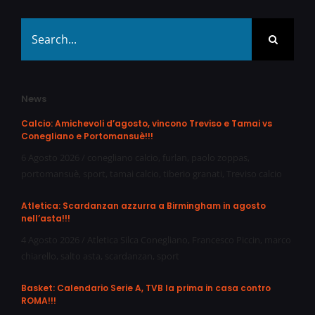
Search
for:
News
Calcio: Amichevoli d’agosto, vincono Treviso e Tamai vs
Conegliano e Portomansuè!!!
6 Agosto 2026
/
conegliano calcio
,
furlan
,
paolo zoppas
,
portomansuè
,
sport
,
tamai calcio
,
tiberio granati
,
Treviso calcio
Atletica: Scardanzan azzurra a Birmingham in agosto
nell’asta!!!
4 Agosto 2026
/
Atletica Silca Conegliano
,
Francesco Piccin
,
marco
chiarello
,
salto asta
,
scardanzan
,
sport
Basket: Calendario Serie A, TVB la prima in casa contro
ROMA!!!