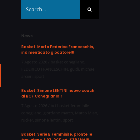
Search
for:
News
Basket: Morto Federico Franceschin,
indimenticato giocatore!!!!
7 Agosto 2026
/
basket conegliano
,
FEDERICO FRANCESCHIN
,
guidi
,
michael
ail
arcieri
,
sport
Basket: Simone LENTINI nuovo coach
di BCF Conegliano!!!
7 Agosto 2026
/
bcf basket femminile
conegliano
,
giordano marco
,
Marco Mian
,
rucker
,
simone lentini
,
sport
Basket: Serie B Femminile, pronte le
trevigiane, NPT, BCF ed ISTRANA!!!