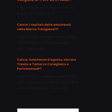
7 Agosto 2026
/
bcf conegliano
,
istrana
basket
,
Npt Treviso
,
sport
Calcio: I risultati delle amichevoli
nella Marca Trevigiana!!!!
7 Agosto 2026
/
conegliano calcio
,
eclisse
carenipievigina
,
portomansuè calcio
,
sport
,
Treviso calcio
Calcio: Amichevoli d’agosto, vincono
Treviso e Tamai vs Conegliano e
Portomansuè!!!
6 Agosto 2026
/
conegliano calcio
,
furlan
,
paolo zoppas
,
portomansuè
,
sport
,
tamai
calcio
,
tiberio granati
,
Treviso calcio