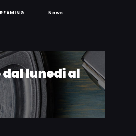
TREAMING
News
dal lunedi al