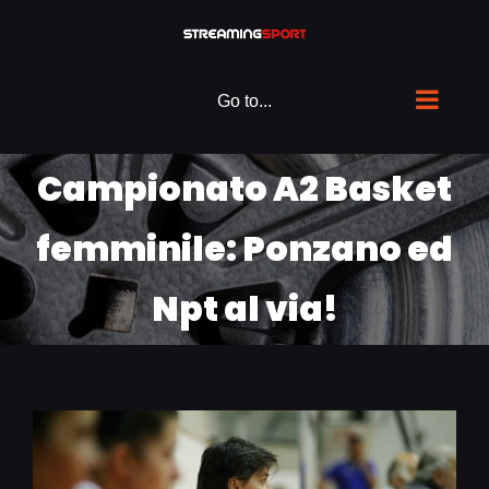
Skip
to
content
Go to...
Campionato A2 Basket
femminile: Ponzano ed
Npt al via!