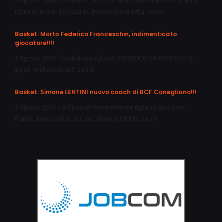
8 Agosto 2026
/
cisonese calcio
,
de luca
,
filippo canato
,
luciano
tittonel
,
mario piovesana
,
massimo malerba
,
sport
Basket: Morto Federico Franceschin, indimenticato
giocatore!!!!
7 Agosto 2026
/
basket conegliano
,
FEDERICO FRANCESCHIN
,
guidi
,
michael arcieri
,
sport
Basket: Simone LENTINI nuovo coach di BCF Conegliano!!!
7 Agosto 2026
/
bcf basket femminile conegliano
,
giordano
marco
,
Marco Mian
,
rucker
,
simone lentini
,
sport