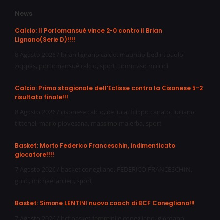
News
Calcio: Il Portomansuè vince 2-0 contro il Brian
Lignano(Serie D)!!!!
8 Agosto 2026
/
brian lignano calcio
,
maurizio bedin
,
paolo
zoppas
,
portomansuè calcio
,
sport
,
tommaso miccoli
Calcio: Prima stagionale dell’Eclisse contro la Cisonese 5-2
risultato finale!!!
8 Agosto 2026
/
cisonese calcio
,
de luca
,
filippo canato
,
luciano
tittonel
,
mario piovesana
,
massimo malerba
,
sport
Basket: Morto Federico Franceschin, indimenticato
giocatore!!!!
7 Agosto 2026
/
basket conegliano
,
FEDERICO FRANCESCHIN
,
guidi
,
michael arcieri
,
sport
Basket: Simone LENTINI nuovo coach di BCF Conegliano!!!
7 Agosto 2026
/
bcf basket femminile conegliano
,
giordano