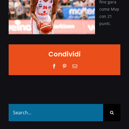
fine gara
come Mvp
con 21
punti.
Condividi
Facebook
Pinterest
Email
Search
for: