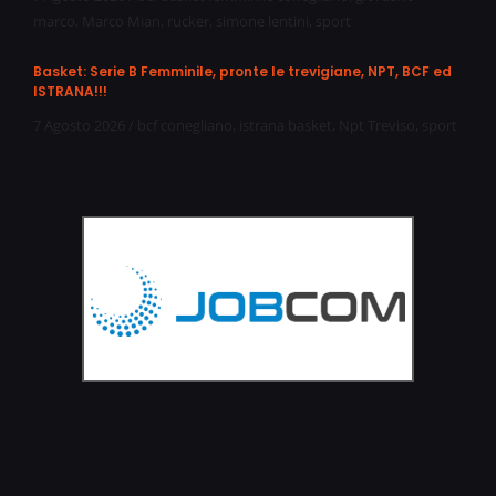
marco
,
Marco Mian
,
rucker
,
simone lentini
,
sport
Basket: Serie B Femminile, pronte le trevigiane, NPT, BCF ed
ISTRANA!!!
7 Agosto 2026
/
bcf conegliano
,
istrana basket
,
Npt Treviso
,
sport