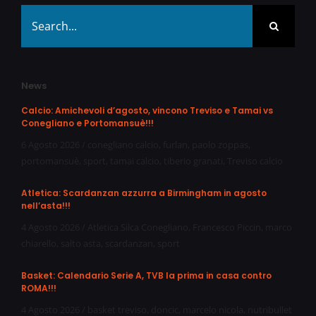
Search
for:
News
Calcio: Amichevoli d’agosto, vincono Treviso e Tamai vs
Conegliano e Portomansuè!!!
6 Agosto 2026
/
conegliano calcio
,
furlan
,
paolo zoppas
,
portomansuè
,
sport
,
tamai calcio
,
tiberio granati
,
Treviso calcio
Atletica: Scardanzan azzurra a Birmingham in agosto
nell’asta!!!
4 Agosto 2026
/
Atletica Silca Conegliano
,
Francesco Piccin
,
marco
chiarello
,
salto asta
,
scardanzan
,
sport
Basket: Calendario Serie A, TVB la prima in casa contro
ROMA!!!
4 Agosto 2026
/
basket treviso
,
doncic
,
marcelo nicola
,
nutribullet