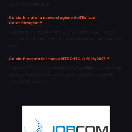
tvb
,
roma basket
,
sport
Calcio: Iniziata la nuova stagione dell’Eclisse
CareniPievigina!!!
4 Agosto 2026
/
eclisse carenipievigina
,
filippo canato
,
lorenzo
casagrande
,
luciano tittonel
,
mario piovesana
,
massimo malerba
,
sport
Calcio: Presentato il nuovo REFRONTOLO 2026/2027!!!
1 Agosto 2026
/
canal sindaco refrontolo
,
giuliano pasin
,
massimo
antoniazzi
,
meneghel assessotre sport refrontolo
,
refrontolo
calcio
,
sport
,
vanni bet