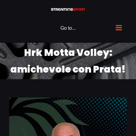
Skip
to
content
Go to...
Hrk Motta Volley:
amichevole con Prata!