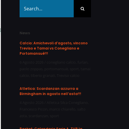
Search
for:
News
Calcio: Amichevoli d’agosto, vincono
Treviso e Tamai vs Conegliano e
Portomansuè!!!
6 Agosto 2026
/
conegliano calcio
,
furlan
,
paolo zoppas
,
portomansuè
,
sport
,
tamai
calcio
,
tiberio granati
,
Treviso calcio
Atletica: Scardanzan azzurra a
Birmingham in agosto nell’asta!!!
4 Agosto 2026
/
Atletica Silca Conegliano
,
Francesco Piccin
,
marco chiarello
,
salto
asta
,
scardanzan
,
sport
Basket: Calendario Serie A, TVB la