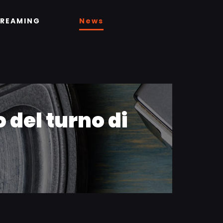
TREAMING
News
del turno di