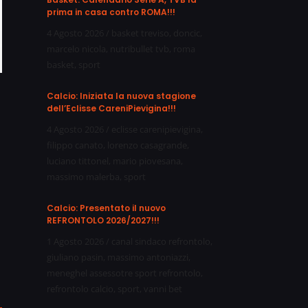
prima in casa contro ROMA!!!
4 Agosto 2026
/
basket treviso
,
doncic
,
marcelo nicola
,
nutribullet tvb
,
roma
basket
,
sport
Calcio: Iniziata la nuova stagione
dell’Eclisse CareniPievigina!!!
4 Agosto 2026
/
eclisse carenipievigina
,
filippo canato
,
lorenzo casagrande
,
luciano tittonel
,
mario piovesana
,
massimo malerba
,
sport
Calcio: Presentato il nuovo
REFRONTOLO 2026/2027!!!
1 Agosto 2026
/
canal sindaco refrontolo
,
giuliano pasin
,
massimo antoniazzi
,
meneghel assessotre sport refrontolo
,
refrontolo calcio
,
sport
,
vanni bet