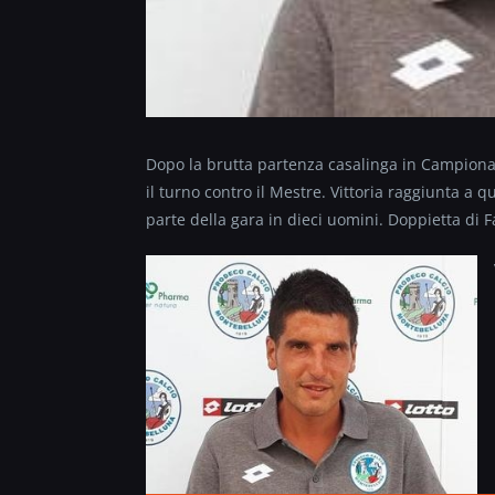
Dopo la brutta partenza casalinga in Campionato
il turno contro il Mestre. Vittoria raggiunta a
parte della gara in dieci uomini. Doppietta di 