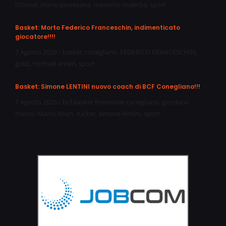
tittonel
,
mario piovesana
,
massimo malerba
,
sport
Basket: Morto Federico Franceschin, indimenticato
giocatore!!!!
7 Agosto 2026
/
basket conegliano
,
FEDERICO FRANCESCHIN
,
guidi
,
michael arcieri
,
sport
Basket: Simone LENTINI nuovo coach di BCF Conegliano!!!
7 Agosto 2026
/
bcf basket femminile conegliano
,
giordano
marco
,
Marco Mian
,
rucker
,
simone lentini
,
sport