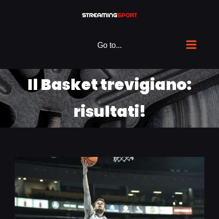
Skip
to
content
Go to...
Il Basket trevigiano:
risultati!