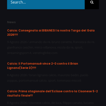
for:
News
Calcio: Consegnata ai BIBANESI la nostra Targa del Gala
2026!!!!
9 Agosto 2026
/
armando da re
,
bruno zanette
,
francesca da re
,
gianfranco ceschin
,
mirco villanova
,
nicola da re
,
sport
,
streamingsport.it
,
venetoglobe.com
Calcio: Il Portomansuè vince 2-0 contro il Brian
Lignano(Serie D)!!!!
8 Agosto 2026
/
brian lignano calcio
,
maurizio bedin
,
paolo
zoppas
,
portomansuè calcio
,
sport
,
tommaso miccoli
Calcio: Prima stagionale dell’Eclisse contro la Cisonese 5-2
risultato finale!!!
8 Agosto 2026
/
cisonese calcio
,
de luca
,
filippo canato
,
luciano