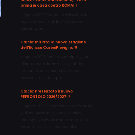
prima in casa contro ROMA!!!
4 Agosto 2026
/
basket treviso
,
doncic
,
marcelo nicola
,
nutribullet tvb
,
roma
basket
,
sport
d
Calcio: Iniziata la nuova stagione
dell’Eclisse CareniPievigina!!!
4 Agosto 2026
/
eclisse carenipievigina
,
filippo canato
,
lorenzo casagrande
,
luciano tittonel
,
mario piovesana
,
massimo malerba
,
sport
Calcio: Presentato il nuovo
REFRONTOLO 2026/2027!!!
1 Agosto 2026
/
canal sindaco refrontolo
,
giuliano pasin
,
massimo antoniazzi
,
meneghel assessotre sport refrontolo
,
refrontolo calcio
,
sport
,
vanni bet