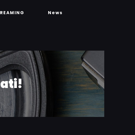
TREAMING
News
ati!