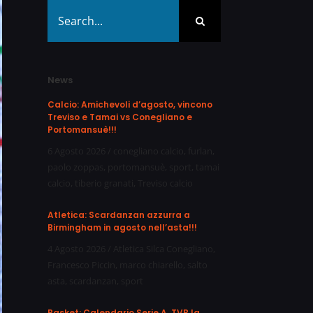
Search
for:
News
Calcio: Amichevoli d’agosto, vincono
Treviso e Tamai vs Conegliano e
Portomansuè!!!
6 Agosto 2026
/
conegliano calcio
,
furlan
,
paolo zoppas
,
portomansuè
,
sport
,
tamai
calcio
,
tiberio granati
,
Treviso calcio
Atletica: Scardanzan azzurra a
Birmingham in agosto nell’asta!!!
4 Agosto 2026
/
Atletica Silca Conegliano
,
Francesco Piccin
,
marco chiarello
,
salto
asta
,
scardanzan
,
sport
Basket: Calendario Serie A, TVB la