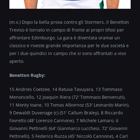
(m.v.) Dopo la bella prova contro gli Stormers, il Benetton
Treviso è tornato in campo di fronte ai propri tifosi per
affrontare Edimburgo. La gara è diventata oramai un
classico e riveste grande importanza per le due società e
per i due quindici in campo che si sono affrontati a viso
aperto.
Benetton Rugby
:
15 Andries Coetzee, 14 Ratuva Tavuyara, 13 Tommaso
Menoncello, 12 Joaquin Riera (72′ Tommaso Benvenuti),
11 Monty Ioane, 10 Tomas Albornoz (53′ Leonardo Marin),
9 Dewaldt Duvenage (c) (51′ Callum Braley), 8 Riccardo
Favretto (48′ Lorenzo Cannone), 7 Michele Lamaro, 6
Giovanni Pettinelli (64′ Gianmarco Lucchesi, 72′ Giovanni
Pettinelli), 5 Federico Ruzza (45′ Niccolò Cannone), 4 Carl