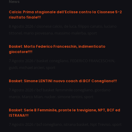
News
Calcio: Prima stagionale dell’Eclisse contro la Cisonese 5-2
risultato finale!!!
8 Agosto 2026
/
cisonese calcio
,
de luca
,
filippo canato
,
luciano
tittonel
,
mario piovesana
,
massimo malerba
,
sport
Basket: Morto Federico Franceschin, indimenticato
giocatore!!!!
7 Agosto 2026
/
basket conegliano
,
FEDERICO FRANCESCHIN
,
guidi
,
michael arcieri
,
sport
Basket: Simone LENTINI nuovo coach di BCF Conegliano!!!
7 Agosto 2026
/
bcf basket femminile conegliano
,
giordano
marco
,
Marco Mian
,
rucker
,
simone lentini
,
sport
Basket: Serie B Femminile, pronte le trevigiane, NPT, BCF ed
ISTRANA!!!
7 Agosto 2026
/
bcf conegliano
,
istrana basket
,
Npt Treviso
,
sport