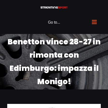
Skip
to
content
Go to...
Benetton vince 28-27 in
rimonta con
Edimburgo: impazza il
Monigo!