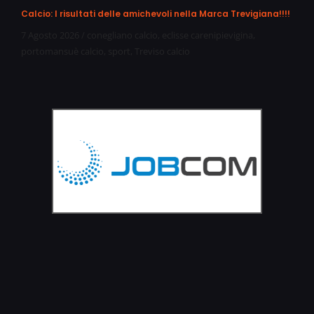
Calcio: I risultati delle amichevoli nella Marca Trevigiana!!!!
7 Agosto 2026
/
conegliano calcio
,
eclisse carenipievigina
,
portomansuè calcio
,
sport
,
Treviso calcio