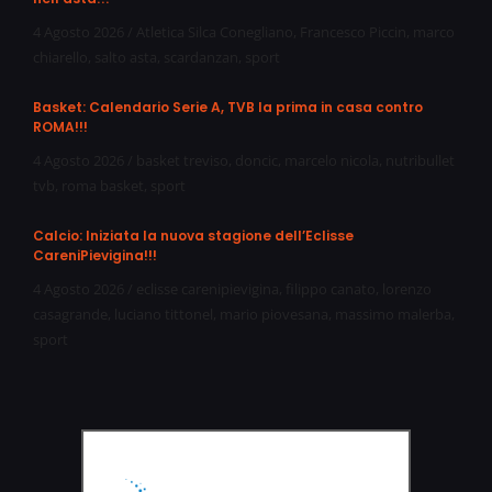
4 Agosto 2026
/
Atletica Silca Conegliano
,
Francesco Piccin
,
marco
chiarello
,
salto asta
,
scardanzan
,
sport
Basket: Calendario Serie A, TVB la prima in casa contro
ROMA!!!
4 Agosto 2026
/
basket treviso
,
doncic
,
marcelo nicola
,
nutribullet
tvb
,
roma basket
,
sport
Calcio: Iniziata la nuova stagione dell’Eclisse
CareniPievigina!!!
4 Agosto 2026
/
eclisse carenipievigina
,
filippo canato
,
lorenzo
casagrande
,
luciano tittonel
,
mario piovesana
,
massimo malerba
,
sport