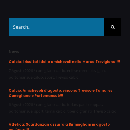
Search
for:
News
Calcio: I risultati delle amichevoli nella Marca Trevigiana!!!!
7 Agosto 2026
/
conegliano calcio
,
eclisse carenipievigina
,
portomansuè calcio
,
sport
,
Treviso calcio
Calcio: Amichevoli d’agosto, vincono Treviso e Tamai vs
Conegliano e Portomansuè!!!
6 Agosto 2026
/
conegliano calcio
,
furlan
,
paolo zoppas
,
portomansuè
,
sport
,
tamai calcio
,
tiberio granati
,
Treviso calcio
Atletica: Scardanzan azzurra a Birmingham in agosto
nell’asta!!!