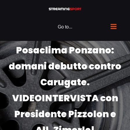
Skip
to
content
Go to...
Posaclima Ponzano:
domani debutto contro
Carugate.
VIDEOINTERVISTA con
Presidente Pizzolon e