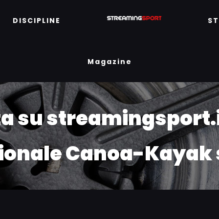
DISCIPLINE
S
Magazine
tta su streamingsport.
zionale Canoa-Kayak 