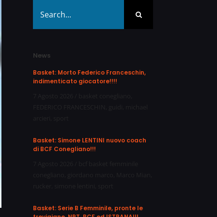
Search
for:
News
Basket: Morto Federico Franceschin,
indimenticato giocatore!!!!
7 Agosto 2026
/
basket conegliano
,
FEDERICO FRANCESCHIN
,
guidi
,
michael
arcieri
,
sport
Basket: Simone LENTINI nuovo coach
di BCF Conegliano!!!
7 Agosto 2026
/
bcf basket femminile
conegliano
,
giordano marco
,
Marco Mian
,
rucker
,
simone lentini
,
sport
Basket: Serie B Femminile, pronte le
trevigiane, NPT, BCF ed ISTRANA!!!