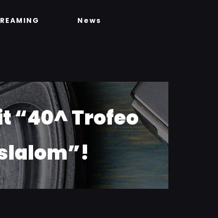
TREAMING
News
it “40^ Trofeo
slalom”!