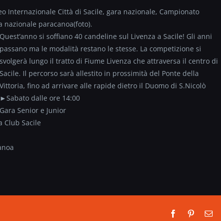
ofeo Internazionale Città di Sacile, gara nazionale, Campionato
a nazionale paracanoa(foto)
.
Quest’anno si soffiano 40 candeline sul Livenza a Sacile! Gli anni
passano ma le modalità restano le stesse. La competizione si
svolgerà lungo il tratto di Fiume Livenza che attraversa il centro di
Sacile. Il percorso sarà allestito in prossimità del Ponte della
Vittoria, fino ad arrivare alle rapide dietro il Duomo di S.Nicolò
►Sabato dalle ore 14:00
Gara Senior e Junior
a Club Sacile
canoa
Facebook
Pinterest
Em