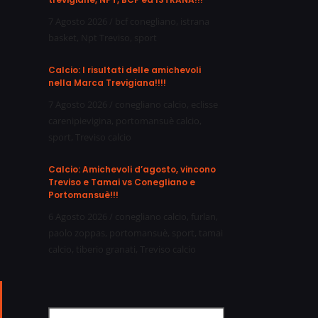
7 Agosto 2026
/
bcf conegliano
,
istrana
basket
,
Npt Treviso
,
sport
Calcio: I risultati delle amichevoli
nella Marca Trevigiana!!!!
7 Agosto 2026
/
conegliano calcio
,
eclisse
carenipievigina
,
portomansuè calcio
,
sport
,
Treviso calcio
Calcio: Amichevoli d’agosto, vincono
Treviso e Tamai vs Conegliano e
Portomansuè!!!
6 Agosto 2026
/
conegliano calcio
,
furlan
,
paolo zoppas
,
portomansuè
,
sport
,
tamai
calcio
,
tiberio granati
,
Treviso calcio
ail