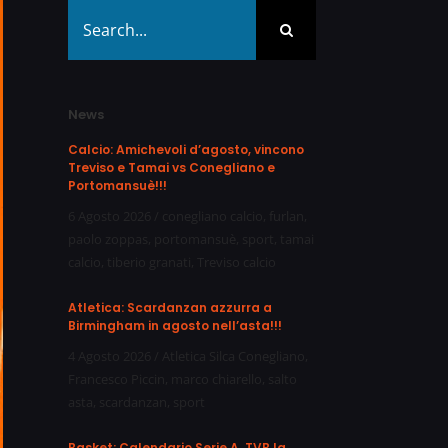
Search
for:
News
Calcio: Amichevoli d’agosto, vincono
Treviso e Tamai vs Conegliano e
Portomansuè!!!
6 Agosto 2026
/
conegliano calcio
,
furlan
,
paolo zoppas
,
portomansuè
,
sport
,
tamai
calcio
,
tiberio granati
,
Treviso calcio
Atletica: Scardanzan azzurra a
Birmingham in agosto nell’asta!!!
4 Agosto 2026
/
Atletica Silca Conegliano
,
Francesco Piccin
,
marco chiarello
,
salto
asta
,
scardanzan
,
sport
Basket: Calendario Serie A, TVB la