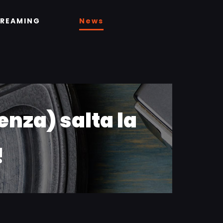
TREAMING
News
enza) salta la
!