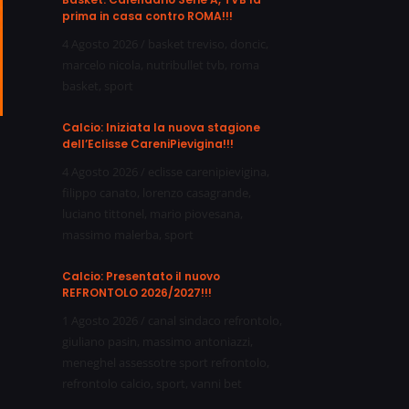
prima in casa contro ROMA!!!
4 Agosto 2026
/
basket treviso
,
doncic
,
marcelo nicola
,
nutribullet tvb
,
roma
basket
,
sport
Calcio: Iniziata la nuova stagione
dell’Eclisse CareniPievigina!!!
4 Agosto 2026
/
eclisse carenipievigina
,
filippo canato
,
lorenzo casagrande
,
luciano tittonel
,
mario piovesana
,
massimo malerba
,
sport
Calcio: Presentato il nuovo
REFRONTOLO 2026/2027!!!
1 Agosto 2026
/
canal sindaco refrontolo
,
giuliano pasin
,
massimo antoniazzi
,
meneghel assessotre sport refrontolo
,
refrontolo calcio
,
sport
,
vanni bet